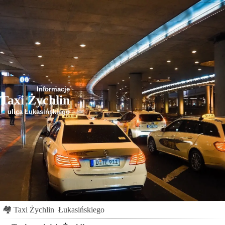
Informacje
Taxi Żychlin
ulica Łukasińskiego
🏘
Taxi Żychlin
Łukasińskiego