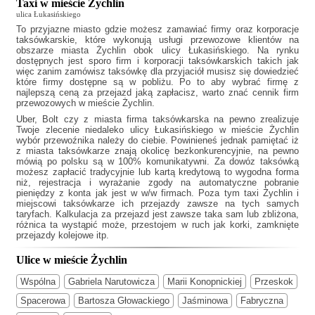
Taxi w mieście Żychlin
ulica Łukasińskiego
To przyjazne miasto gdzie możesz zamawiać firmy oraz korporacje
taksówkarskie, które wykonują usługi przewozowe klientów na
obszarze miasta Żychlin obok ulicy Łukasińskiego. Na rynku
dostępnych jest sporo firm i korporacji taksówkarskich takich jak
więc zanim zamówisz taksówkę dla przyjaciół musisz się dowiedzieć
które firmy dostępne są w pobliżu. Po to aby wybrać firmę z
najlepszą ceną za przejazd jaką zapłacisz, warto znać cennik firm
przewozowych w mieście Żychlin.
Uber, Bolt czy z miasta firma taksówkarska na pewno zrealizuje
Twoje zlecenie niedaleko ulicy Łukasińskiego w mieście Żychlin
wybór przewoźnika należy do ciebie. Powinieneś jednak pamiętać iż
z miasta taksówkarze znają okolicę bezkonkurencyjnie, na pewno
mówią po polsku są w 100% komunikatywni. Za dowóz taksówką
możesz zapłacić tradycyjnie lub kartą kredytową to wygodna forma
niż, rejestracja i wyrażanie zgody na automatyczne pobranie
pieniędzy z konta jak jest w w/w firmach. Poza tym
taxi Żychlin
i
miejscowi taksówkarze ich przejazdy zawsze na tych samych
taryfach. Kalkulacja za przejazd jest zawsze taka sam lub zbliżona,
różnica ta wystąpić może, przestojem w ruch jak korki, zamknięte
przejazdy kolejowe itp.
Ulice w mieście Żychlin
Wspólna
Gabriela Narutowicza
Marii Konopnickiej
Przeskok
Spacerowa
Bartosza Głowackiego
Jaśminowa
Fabryczna