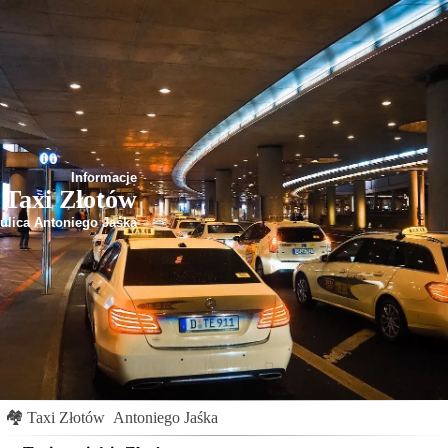
Informacje
Taxi Złotów
ulica Antoniego Jaśka
🏘
Taxi Złotów
Antoniego Jaśka