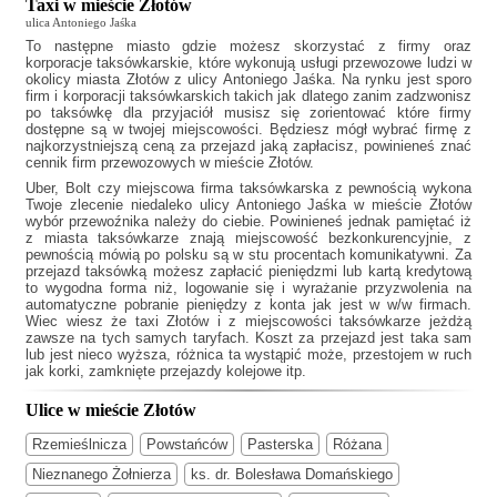
Taxi w mieście Złotów
ulica Antoniego Jaśka
To następne miasto gdzie możesz skorzystać z firmy oraz
korporacje taksówkarskie, które wykonują usługi przewozowe ludzi w
okolicy miasta Złotów z ulicy Antoniego Jaśka. Na rynku jest sporo
firm i korporacji taksówkarskich takich jak
dlatego zanim zadzwonisz
po taksówkę dla przyjaciół musisz się zorientować które firmy
dostępne są w twojej miejscowości. Będziesz mógł wybrać firmę z
najkorzystniejszą ceną za przejazd jaką zapłacisz, powinieneś znać
cennik firm przewozowych w mieście Złotów.
Uber, Bolt czy miejscowa firma taksówkarska z pewnością wykona
Twoje zlecenie niedaleko ulicy Antoniego Jaśka w mieście Złotów
wybór przewoźnika należy do ciebie. Powinieneś jednak pamiętać iż
z miasta taksówkarze znają miejscowość bezkonkurencyjnie, z
pewnością mówią po polsku są w stu procentach komunikatywni. Za
przejazd taksówką możesz zapłacić pieniędzmi lub kartą kredytową
to wygodna forma niż, logowanie się i wyrażanie przyzwolenia na
automatyczne pobranie pieniędzy z konta jak jest w w/w firmach.
Wiec wiesz że
taxi Złotów
i z miejscowości taksówkarze jeżdżą
zawsze na tych samych taryfach. Koszt za przejazd jest taka sam
lub jest nieco wyższa, różnica ta wystąpić może, przestojem w ruch
jak korki, zamknięte przejazdy kolejowe itp.
Ulice w mieście Złotów
Rzemieślnicza
Powstańców
Pasterska
Różana
Nieznanego Żołnierza
ks. dr. Bolesława Domańskiego