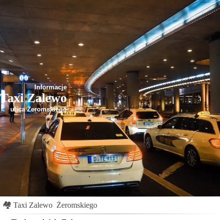
Informacje
Taxi Zalewo
ulica Żeromskiego
🏘
Taxi Zalewo
Żeromskiego