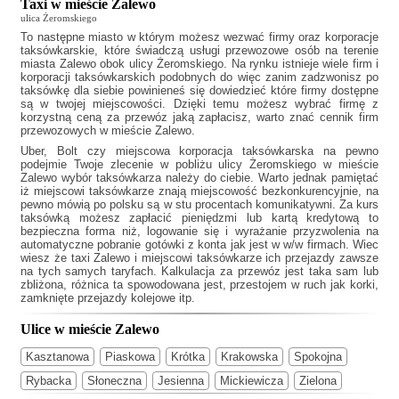
Taxi w mieście Zalewo
ulica Żeromskiego
To następne miasto w którym możesz wezwać firmy oraz korporacje
taksówkarskie, które świadczą usługi przewozowe osób na terenie
miasta Zalewo obok ulicy Żeromskiego. Na rynku istnieje wiele firm i
korporacji taksówkarskich podobnych do
więc zanim zadzwonisz po
taksówkę dla siebie powinieneś się dowiedzieć które firmy dostępne
są w twojej miejscowości. Dzięki temu możesz wybrać firmę z
korzystną ceną za przewóz jaką zapłacisz, warto znać cennik firm
przewozowych w mieście Zalewo.
Uber, Bolt czy miejscowa korporacja taksówkarska na pewno
podejmie Twoje zlecenie w pobliżu ulicy Żeromskiego w mieście
Zalewo wybór taksówkarza należy do ciebie. Warto jednak pamiętać
iż miejscowi taksówkarze znają miejscowość bezkonkurencyjnie, na
pewno mówią po polsku są w stu procentach komunikatywni. Za kurs
taksówką możesz zapłacić pieniędzmi lub kartą kredytową to
bezpieczna forma niż, logowanie się i wyrażanie przyzwolenia na
automatyczne pobranie gotówki z konta jak jest w w/w firmach. Wiec
wiesz że
taxi Zalewo
i miejscowi taksówkarze ich przejazdy zawsze
na tych samych taryfach. Kalkulacja za przewóz jest taka sam lub
zbliżona, różnica ta spowodowana jest, przestojem w ruch jak korki,
zamknięte przejazdy kolejowe itp.
Ulice w mieście Zalewo
Kasztanowa
Piaskowa
Krótka
Krakowska
Spokojna
Rybacka
Słoneczna
Jesienna
Mickiewicza
Zielona