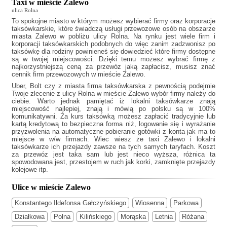
Taxi w mieście Zalewo
ulica Rolna
To spokojne miasto w którym możesz wybierać firmy oraz korporacje
taksówkarskie, które świadczą usługi przewozowe osób na obszarze
miasta Zalewo w pobliżu ulicy Rolna. Na rynku jest wiele firm i
korporacji taksówkarskich podobnych do
więc zanim zadzwonisz po
taksówkę dla rodziny powinieneś się dowiedzieć które firmy dostępne
są w twojej miejscowości. Dzięki temu możesz wybrać firmę z
najkorzystniejszą ceną za przewóz jaką zapłacisz, musisz znać
cennik firm przewozowych w mieście Zalewo.
Uber, Bolt czy z miasta firma taksówkarska z pewnością podejmie
Twoje zlecenie z ulicy Rolna w mieście Zalewo wybór firmy należy do
ciebie. Warto jednak pamiętać iż lokalni taksówkarze znają
miejscowość najlepiej, znają i mówią po polsku są w 100%
komunikatywni. Za kurs taksówką możesz zapłacić tradycyjnie lub
kartą kredytową to bezpieczna forma niż, logowanie się i wyrażanie
przyzwolenia na automatyczne pobieranie gotówki z konta jak ma to
miejsce w w/w firmach. Wiec wiesz że
taxi Zalewo
i lokalni
taksówkarze ich przejazdy zawsze na tych samych taryfach. Koszt
za przewóz jest taka sam lub jest nieco wyższa, różnica ta
spowodowana jest, przestojem w ruch jak korki, zamknięte przejazdy
kolejowe itp.
Ulice w mieście Zalewo
Konstantego Ildefonsa Gałczyńskiego
Wiosenna
Parkowa
Działkowa
Polna
Kilińskiego
Morąska
Letnia
Różana