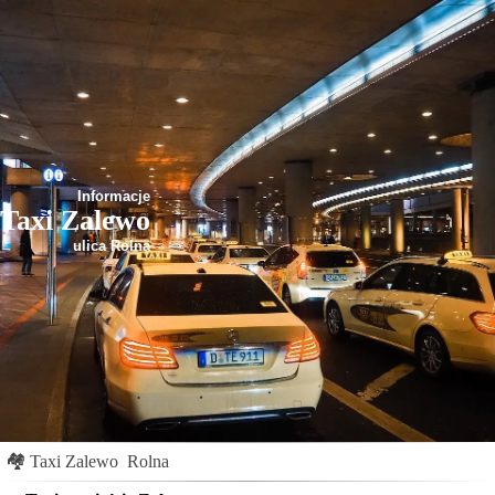
Informacje
Taxi Zalewo
ulica Rolna
🏘
Taxi Zalewo
Rolna