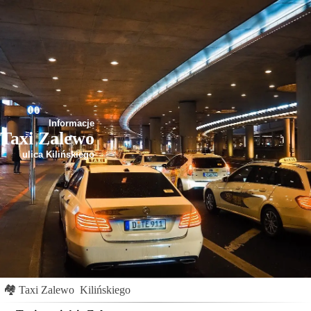
Informacje
Taxi Zalewo
ulica Kilińskiego
🏘
Taxi Zalewo
Kilińskiego