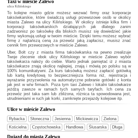
Taxi w mieście Zalewo
ulica Kilińskiego
To kolejne miasto gdzie możesz wezwać firmy oraz korporacje
taksówkarskie, które świadczą usługi przewozowe osób w okolicy
miasta Zalewo na ulicy Kilińskiego. W okolicy istnieje kilka firm i
korporacji taksówkarskich działających jak
dlatego zanim
zadzwonisz po taksówkę dla bliskich musisz się dowiedzieć jakie
firmy wykonują usługi w twoim mieście. Dzięki temu możesz wybrać
firmę z najtańszą ceną za przewóz jaką zapłacisz, musisz znać
cennik firm przewozowych w mieście Zalewo.
Uber, Bolt czy z miasta firma taksówkarska na pewno zrealizuje
Twoje zlecenie obok ulicy Kilińskiego w mieście Zalewo wybór
taksówkarza należy do ciebie. Warto jednak pamiętać iż z miasta
taksówkarze znają okolicę najlepiej, znają i mówią po polsku są w
100% komunikatywni. Za kurs taksówką możesz zapłacić gotówką
lub kartą kredytową to bezpieczniejsza forma niż, rejestracja i
wyrażanie przyzwolenia na automatyczne pobranie gotówki z konta
jak jest w w/w firmach. Poza tym
taxi Zalewo
i lokalni taksówkarze
jeżdżą zawsze w ramach tych samych taryfach. Ich cena za
przewóz jest taka sam lub zbliżona, różnica ta spowodowana jest,
utrudnieniami w ruch jak korki, zamknięte przejazdy kolejowe itp.
Ulice w mieście Zalewo
Rybacka
Słoneczna
Jesienna
Mickiewicza
Zielona
Kościelna
Częstochowska
Handlowa
Ślusarska
Długa
Dojazd do miasta Zalewo