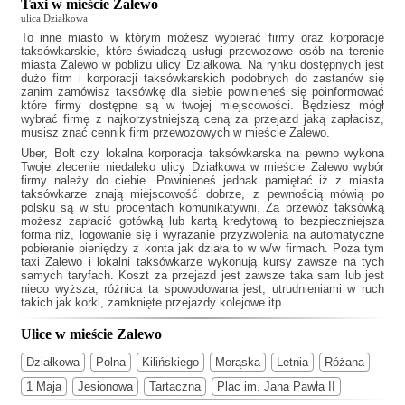
Taxi w mieście Zalewo
ulica Działkowa
To inne miasto w którym możesz wybierać firmy oraz korporacje
taksówkarskie, które świadczą usługi przewozowe osób na terenie
miasta Zalewo w pobliżu ulicy Działkowa. Na rynku dostępnych jest
dużo firm i korporacji taksówkarskich podobnych do
zastanów się
zanim zamówisz taksówkę dla siebie powinieneś się poinformować
które firmy dostępne są w twojej miejscowości. Będziesz mógł
wybrać firmę z najkorzystniejszą ceną za przejazd jaką zapłacisz,
musisz znać cennik firm przewozowych w mieście Zalewo.
Uber, Bolt czy lokalna korporacja taksówkarska na pewno wykona
Twoje zlecenie niedaleko ulicy Działkowa w mieście Zalewo wybór
firmy należy do ciebie. Powinieneś jednak pamiętać iż z miasta
taksówkarze znają miejscowość dobrze, z pewnością mówią po
polsku są w stu procentach komunikatywni. Za przewóz taksówką
możesz zapłacić gotówką lub kartą kredytową to bezpieczniejsza
forma niż, logowanie się i wyrażanie przyzwolenia na automatyczne
pobieranie pieniędzy z konta jak działa to w w/w firmach. Poza tym
taxi Zalewo
i lokalni taksówkarze wykonują kursy zawsze na tych
samych taryfach. Koszt za przejazd jest zawsze taka sam lub jest
nieco wyższa, różnica ta spowodowana jest, utrudnieniami w ruch
takich jak korki, zamknięte przejazdy kolejowe itp.
Ulice w mieście Zalewo
Działkowa
Polna
Kilińskiego
Morąska
Letnia
Różana
1 Maja
Jesionowa
Tartaczna
Plac im. Jana Pawła II