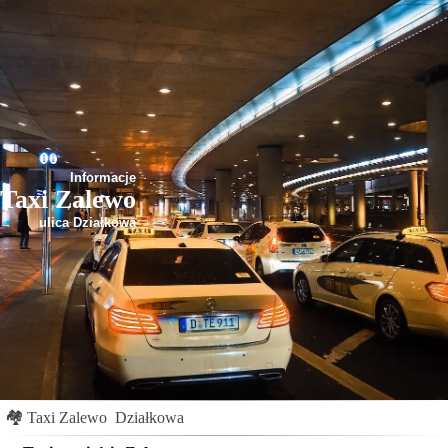
Informacje
Taxi Zalewo
ulica Działkowa
🏘
Taxi Zalewo
Działkowa