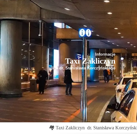
Informacje
Taxi Zakliczyn
ulica dr. Stanisława Korczyńskiego
🏘
Taxi Zakliczyn
dr. Stanisława Korczyńsk