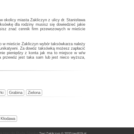
 okolicy miasta Zakliczyn z ulicy dr. Stanisława
ksówkę dla rodziny musisz się dowiedzieć jakie
sisz znać cennik firm przewozowych w mieście
ego w mieście Zakliczyn wybór taksówkarza należy
munikatywni. Za dowóz taksówką możesz zapłacić
anie pieniędzy z konta jak ma to miejsce w w/w
 przewóz jest taka sam lub jest nieco wyższa,
ki
Grabina
Zielona
Kłodawa
a taxi do Ruda Śląska
Taxi Zakliczyn © 2020 taxi919.pl