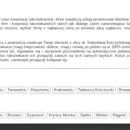
oraz korporacje taksówkarskie, które świadczą usługi przewozowe klientów w
firm i korporacji taksówkarskich takich jak
dlatego zanim zarezerwujesz ta
emu możesz wybrać firmę z najlepszą ceną za przewóz jaką zapłacisz, mu
a z pewnością zrealizuje Twoje zlecenie z ulicy dr. Stanisława Korczyński
aksówkarze znają miejscowość dobrze, znają i mówią po polsku są w 100% ko
forma niż, logowanie się i wyrażanie przyzwolenia na automatyczne pobier
ści taksówkarze ich przejazdy zawsze na tych samych taryfach. Koszt za
korki, zamknięte przejazdy kolejowe itp.
na
Tarnowska
Klasztorna
Krakowska
Tadeusza Kościuszki
Browar
ce
Brzesko
Szamocin
Krynica Morska
Dęblin
Wieleń
Rajgród
dr. Stanisława Korczyńskiego Zakliczyn cen