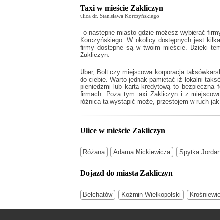
Taxi w mieście Zakliczyn
ulica dr. Stanisława Korczyńskiego
To następne miasto gdzie możesz wybierać firmy 
Korczyńskiego. W okolicy dostępnych jest kilka 
firmy dostępne są w twoim mieście. Dzięki t
Zakliczyn.
Uber, Bolt czy miejscowa korporacja taksówkarsk
do ciebie. Warto jednak pamiętać iż lokalni t
pieniędzmi lub kartą kredytową to bezpieczna 
firmach. Poza tym
taxi Zakliczyn
i z miejscowo
różnica ta wystąpić może, przestojem w ruch jak 
Ulice w mieście Zakliczyn
Różana
Adama Mickiewicza
Spytka Jorda
Dojazd do miasta Zakliczyn
Bełchatów
Koźmin Wielkopolski
Krośniewi