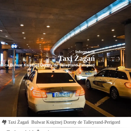
Informacje
Taxi Żagań
ulica Bulwar Księżnej Doroty de Talleyrand-Perigord
🏘
Taxi Żagań
Bulwar Księżnej Doroty de Talleyrand-Perigord