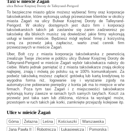
Taxi w mieście Żagań
ulica Bulwar Księżnej Doroty de Talleyrand-Perigord
To bezpieczne miasto gdzie możesz wybierać firmy oraz korporacje
taksówkarskie, które wykonują usługi przewozowe klientów w okolicy
miasta Żagań na ulicy Bulwar Księżnej Doroty de Talleyrand-
Perigord. W okolicy dostępnych jest dużo firm i korporacji
taksówkarskich takich jak
zastanów się zanim zadzwonisz po
taksówkę dla bliskich musisz się dowiedzieć jakie firmy wykonują
usługi w twoim mieście. Będziesz mógł wybrać firmę z korzystną
ceną za przewóz jaką zapłacisz, warto znać cennik firm
przewozowych w mieście Żagań.
Uber, Bolt czy z miasta korporacja taksówkarska z pewnością
zrealizuje Twoje zlecenie w pobliżu ulicy Bulwar Księżnej Doroty de
Talleyrand-Perigord w mieście Żagań wybór taksówkarza należy do
ciebie. Warto jednak pamiętać iż z miasta taksówkarze znają okolicę
najlepiej, znają i mówią po polsku są w 100% komunikatywni. Za
podwóz taksówką możesz zapłacić gotówką lub kartą kredytową to
wygodna forma niż, logowanie się i wyrażanie zgody na
automatyczne pobieranie pieniędzy z konta jak ma to miejsce w w/w
firmach. Poza tym
taxi Żagań
i z miejscowości taksówkarze
wykonują kursy zawsze w ramach tych samych taryfach. Koszt za
przewóz jest taka sam lub zbliżona, różnica ta wystąpić może,
przestojem w ruch takich jak korki, zamknięte przejazdy kolejowe itp.
Ulice w mieście Żagań
Górna
Żelazna
Leśna
Kościuszki
Warszawska
Jana Pawła II
Robotnicza
Łukasiewicza
Pomorska