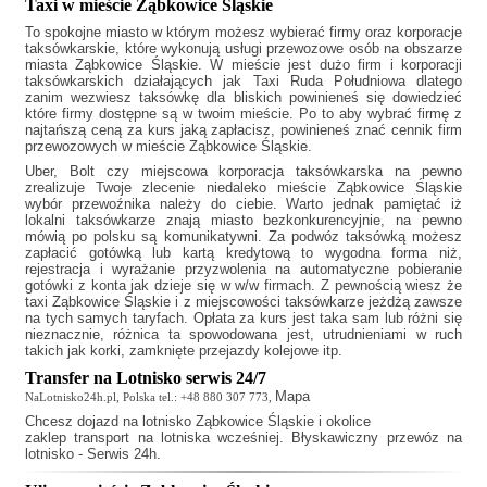
Taxi w mieście Ząbkowice Śląskie
To spokojne miasto w którym możesz wybierać firmy oraz korporacje
taksówkarskie, które wykonują usługi przewozowe osób na obszarze
miasta Ząbkowice Śląskie. W mieście jest dużo firm i korporacji
taksówkarskich działających jak
Taxi Ruda Południowa
dlatego
zanim wezwiesz taksówkę dla bliskich powinieneś się dowiedzieć
które firmy dostępne są w twoim mieście. Po to aby wybrać firmę z
najtańszą ceną za kurs jaką zapłacisz, powinieneś znać cennik firm
przewozowych w mieście Ząbkowice Śląskie.
Uber, Bolt czy miejscowa korporacja taksówkarska na pewno
zrealizuje Twoje zlecenie niedaleko mieście Ząbkowice Śląskie
wybór przewoźnika należy do ciebie. Warto jednak pamiętać iż
lokalni taksówkarze znają miasto bezkonkurencyjnie, na pewno
mówią po polsku są komunikatywni. Za podwóz taksówką możesz
zapłacić gotówką lub kartą kredytową to wygodna forma niż,
rejestracja i wyrażanie przyzwolenia na automatyczne pobieranie
gotówki z konta jak dzieje się w w/w firmach. Z pewnością wiesz że
taxi Ząbkowice Śląskie
i z miejscowości taksówkarze jeżdżą zawsze
na tych samych taryfach. Opłata za kurs jest taka sam lub różni się
nieznacznie, różnica ta spowodowana jest, utrudnieniami w ruch
takich jak korki, zamknięte przejazdy kolejowe itp.
Transfer na Lotnisko serwis 24/7
Mapa
NaLotnisko24h.pl, Polska tel.: +48 880 307 773,
Chcesz
dojazd na lotnisko Ząbkowice Śląskie
i okolice
zaklep transport na lotniska wcześniej. Błyskawiczny przewóz na
lotnisko - Serwis 24h.