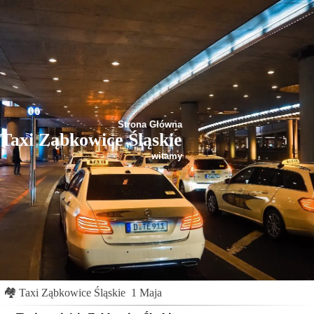
Strona Główna
Taxi Ząbkowice Śląskie
witamy
🏘
Taxi Ząbkowice Śląskie
1 Maja