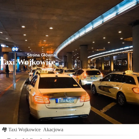
Strona Główna
Taxi Wojkowice
witamy
🏘
Taxi Wojkowice
Akacjowa