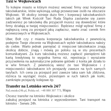
Taxi w Wojkowicach
To kolejne miasto w którym możesz wezwać firmy oraz korporacje
taksówkarskie, które wykonują usługi przewozowe osób na obszarze
Wojkowic. W okolicy istnieje dużo firm i korporacji taksówkarskich
takich jak
Wirek Kościół Taxi Ruda Śląska
zastanów się zanim
zadzwonisz po taksówkę dla przyjaciół musisz się dowiedzieć które
firmy działają w twojej miejscowości. Będziesz mógł wybrać firmę z
najlepszą ceną za przejazd jaką zapłacisz, warto znać cennik firm
przewozowych w Wojkowicach.
Uber, Bolt czy z miasta korporacja taksówkarska z pewnością
podejmie Twoje zlecenie na Wojkowicach wybór taksówkarza należy
do ciebie. Warto jednak pamiętać iż miejscowi taksówkarze znają
okolicę dobrze, znają i mówią po polsku są w stu procentach
komunikatywni. Za kurs taksówką możesz zapłacić pieniędzmi lub
kartą kredytową to wygodna forma niż, rejestracja i wyrażanie
przyzwolenia na automatyczne pobranie gotówki z konta jak działa to
w w/w firmach. Z pewnością wiesz że
taxi Wojkowice
i z
miejscowości taksówkarze ich przejazdy zawsze na tych samych
taryfach. Ich cena za przejazd jest zawsze taka sam lub zbliżona,
różnica ta wystąpić może, przestojem w ruch takich jak korki,
zamknięte przejazdy kolejowe itp.
Transfer na Lotnisko serwis 24/7
Mapa
NaLotnisko24h.pl, Polska tel.: +48 880 307 773,
Chcesz
transfer na lotnisko Wojkowice
i okolice
zabukuj przejazd na lotniska z wyprzedzeniem. Tani transport na
lotnisko - Serwis 24h.