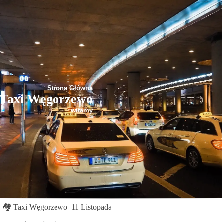
Strona Główna
Taxi Węgorzewo
witamy
🏘
Taxi Węgorzewo
11 Listopada