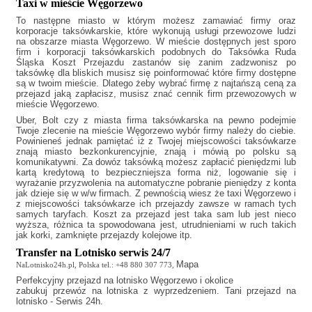
Taxi w mieście Węgorzewo
To następne miasto w którym możesz zamawiać firmy oraz
korporacje taksówkarskie, które wykonują usługi przewozowe ludzi
na obszarze miasta Węgorzewo. W mieście dostępnych jest sporo
firm i korporacji taksówkarskich podobnych do
Taksówka Ruda
Śląska Koszt Przejazdu
zastanów się zanim zadzwonisz po
taksówkę dla bliskich musisz się poinformować które firmy dostępne
są w twoim mieście. Dlatego żeby wybrać firmę z najtańszą ceną za
przejazd jaką zapłacisz, musisz znać cennik firm przewozowych w
mieście Węgorzewo.
Uber, Bolt czy z miasta firma taksówkarska na pewno podejmie
Twoje zlecenie na mieście Węgorzewo wybór firmy należy do ciebie.
Powinieneś jednak pamiętać iż z Twojej miejscowości taksówkarze
znają miasto bezkonkurencyjnie, znają i mówią po polsku są
komunikatywni. Za dowóz taksówką możesz zapłacić pieniędzmi lub
kartą kredytową to bezpieczniejsza forma niż, logowanie się i
wyrażanie przyzwolenia na automatyczne pobranie pieniędzy z konta
jak dzieje się w w/w firmach. Z pewnością wiesz że
taxi Węgorzewo
i
z miejscowości taksówkarze ich przejazdy zawsze w ramach tych
samych taryfach. Koszt za przejazd jest taka sam lub jest nieco
wyższa, różnica ta spowodowana jest, utrudnieniami w ruch takich
jak korki, zamknięte przejazdy kolejowe itp.
Transfer na Lotnisko serwis 24/7
Mapa
NaLotnisko24h.pl, Polska tel.: +48 880 307 773,
Perfekcyjny
przejazd na lotnisko Węgorzewo
i okolice
zabukuj przewóz na lotniska z wyprzedzeniem. Tani przejazd na
lotnisko - Serwis 24h.