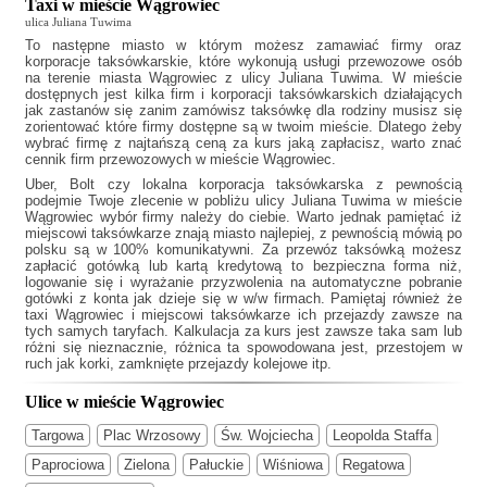
Taxi w mieście Wągrowiec
ulica Juliana Tuwima
To następne miasto w którym możesz zamawiać firmy oraz
korporacje taksówkarskie, które wykonują usługi przewozowe osób
na terenie miasta Wągrowiec z ulicy Juliana Tuwima. W mieście
dostępnych jest kilka firm i korporacji taksówkarskich działających
jak
zastanów się zanim zamówisz taksówkę dla rodziny musisz się
zorientować które firmy dostępne są w twoim mieście. Dlatego żeby
wybrać firmę z najtańszą ceną za kurs jaką zapłacisz, warto znać
cennik firm przewozowych w mieście Wągrowiec.
Uber, Bolt czy lokalna korporacja taksówkarska z pewnością
podejmie Twoje zlecenie w pobliżu ulicy Juliana Tuwima w mieście
Wągrowiec wybór firmy należy do ciebie. Warto jednak pamiętać iż
miejscowi taksówkarze znają miasto najlepiej, z pewnością mówią po
polsku są w 100% komunikatywni. Za przewóz taksówką możesz
zapłacić gotówką lub kartą kredytową to bezpieczna forma niż,
logowanie się i wyrażanie przyzwolenia na automatyczne pobranie
gotówki z konta jak dzieje się w w/w firmach. Pamiętaj również że
taxi Wągrowiec
i miejscowi taksówkarze ich przejazdy zawsze na
tych samych taryfach. Kalkulacja za kurs jest zawsze taka sam lub
różni się nieznacznie, różnica ta spowodowana jest, przestojem w
ruch jak korki, zamknięte przejazdy kolejowe itp.
Ulice w mieście Wągrowiec
Targowa
Plac Wrzosowy
Św. Wojciecha
Leopolda Staffa
Paprociowa
Zielona
Pałuckie
Wiśniowa
Regatowa