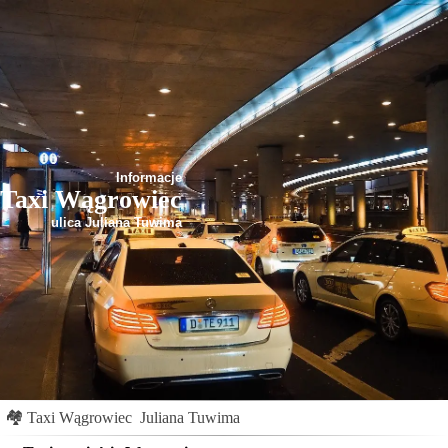
Informacje
Taxi Wągrowiec
ulica Juliana Tuwima
🏘
Taxi Wągrowiec
Juliana Tuwima