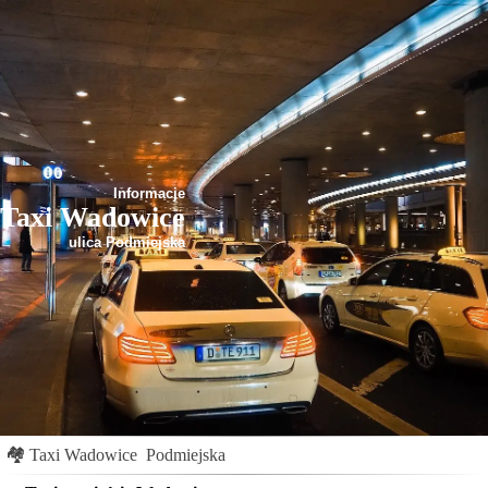
Informacje
Taxi Wadowice
ulica Podmiejska
🏘
Taxi Wadowice
Podmiejska