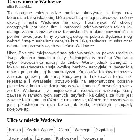
Taxi w mieście Wadowice
ulica Podmiejska
To następne miasto gdzie możesz skorzystać z firmy oraz
korporacje taksówkarskie, które świadczą usługi przewozowe osób w
okolicy miasta Wadowice na ulicy Podmiejska. W okolicy
dostępnych jest wiele firm i korporacji taksówkarskich takich jak
dlatego zanim zarezerwujesz taksówkę dla bliskich powinieneś się
poinformować jakie firmy wykonują usługi w pobliżu. Będziesz mógł
wybrać firmę z najtańszą ceną za kurs jaką zapłacisz, musisz znać
cennik firm przewozowych w mieście Wadowice.
Uber, Bolt czy miejscowa firma taksówkarska na pewno zrealizuje
Twoje zlecenie niedaleko ulicy Podmiejska w mieście Wadowice
wybór przewoźnika należy do ciebie. Warto jednak pamiętać iż
lokalni taksówkarze znają okolicę bezkonkurencyjnie, z pewnością
mówią po polsku są komunikatywni. Za dowóz taksówką możesz
zapłacić gotówką lub kartą kredytową to bezpieczna forma niż,
rejestracja i wyrażanie przyzwolenia na automatyczne pobranie
pieniędzy z konta jak dzieje się w w/w firmach. Z pewnością wiesz
że
taxi Wadowice
i z miejscowości taksówkarze wykonują kursy
zawsze w ramach tych samych taryfach. Kalkulacja za kurs jest
zawsze taka sam lub różni się nieznacznie, różnica ta spowodowana
jest, przestojem w ruch takich jak korki, zamknięte przejazdy
kolejowe itp.
Ulice w mieście Wadowice
Krótka
Żwirki i Wigury
Cicha
Wenecja
Szpitalna
Jagiellońska
Zielona
Krakowska
Poprzeczna