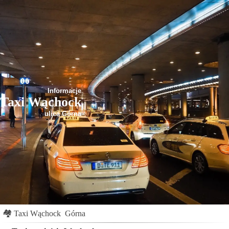
Informacje
Taxi Wąchock
ulica Górna
🏘
Taxi Wąchock
Górna