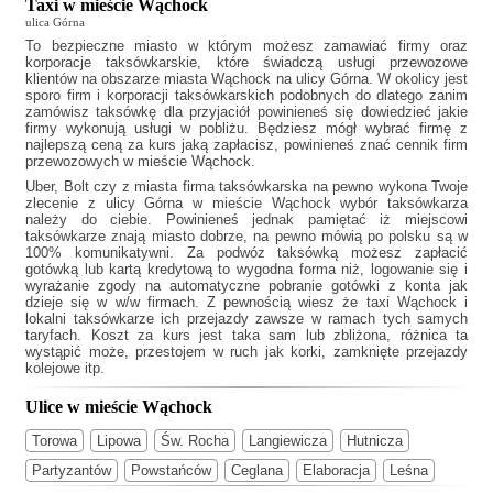
Taxi w mieście Wąchock
ulica Górna
To bezpieczne miasto w którym możesz zamawiać firmy oraz
korporacje taksówkarskie, które świadczą usługi przewozowe
klientów na obszarze miasta Wąchock na ulicy Górna. W okolicy jest
sporo firm i korporacji taksówkarskich podobnych do
dlatego zanim
zamówisz taksówkę dla przyjaciół powinieneś się dowiedzieć jakie
firmy wykonują usługi w pobliżu. Będziesz mógł wybrać firmę z
najlepszą ceną za kurs jaką zapłacisz, powinieneś znać cennik firm
przewozowych w mieście Wąchock.
Uber, Bolt czy z miasta firma taksówkarska na pewno wykona Twoje
zlecenie z ulicy Górna w mieście Wąchock wybór taksówkarza
należy do ciebie. Powinieneś jednak pamiętać iż miejscowi
taksówkarze znają miasto dobrze, na pewno mówią po polsku są w
100% komunikatywni. Za podwóz taksówką możesz zapłacić
gotówką lub kartą kredytową to wygodna forma niż, logowanie się i
wyrażanie zgody na automatyczne pobranie gotówki z konta jak
dzieje się w w/w firmach. Z pewnością wiesz że
taxi Wąchock
i
lokalni taksówkarze ich przejazdy zawsze w ramach tych samych
taryfach. Koszt za kurs jest taka sam lub zbliżona, różnica ta
wystąpić może, przestojem w ruch jak korki, zamknięte przejazdy
kolejowe itp.
Ulice w mieście Wąchock
Torowa
Lipowa
Św. Rocha
Langiewicza
Hutnicza
Partyzantów
Powstańców
Ceglana
Elaboracja
Leśna