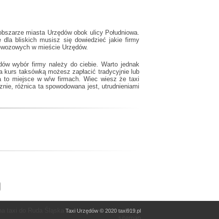
obszarze miasta Urzędów obok ulicy Południowa.
la bliskich musisz się dowiedzieć jakie firmy
rzewozowych w mieście Urzędów.
dów wybór firmy należy do ciebie. Warto jednak
 kurs taksówką możesz zapłacić tradycyjnie lub
ma to miejsce w w/w firmach. Wiec wiesz że
taxi
znie, różnica ta spowodowana jest, utrudnieniami
a taxi do Ruda Śląska
Taxi Urzędów © 2020 taxi919.pl
sitemap