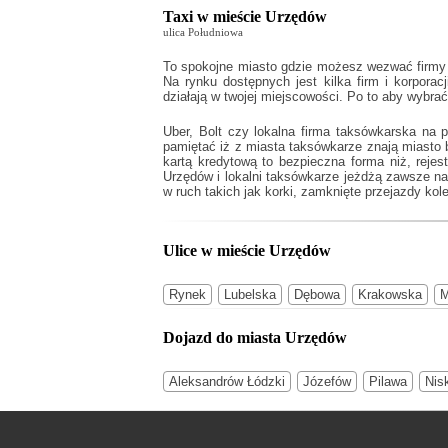
Taxi w mieście Urzędów
ulica Południowa
To spokojne miasto gdzie możesz wezwać firmy 
Na rynku dostępnych jest kilka firm i korporac
działają w twojej miejscowości. Po to aby wybra
Uber, Bolt czy lokalna firma taksówkarska na 
pamiętać iż z miasta taksówkarze znają miasto
kartą kredytową to bezpieczna forma niż, reje
Urzędów
i lokalni taksówkarze jeżdżą zawsze na 
w ruch takich jak korki, zamknięte przejazdy kole
Ulice w mieście Urzędów
Rynek
Lubelska
Dębowa
Krakowska
M
Dojazd do miasta Urzędów
Aleksandrów Łódzki
Józefów
Pilawa
Nis