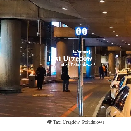
Informacje
Taxi Urzędów
ulica Południowa
🏘
Taxi Urzędów
Południowa