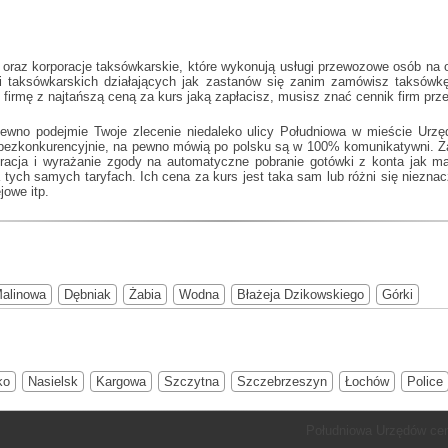
oraz korporacje taksówkarskie, które wykonują usługi przewozowe osób na 
ji taksówkarskich działających jak
zastanów się zanim zamówisz taksówkę d
ć firmę z najtańszą ceną za kurs jaką zapłacisz, musisz znać cennik firm p
pewno podejmie Twoje zlecenie niedaleko ulicy Południowa w mieście Urzę
 bezkonkurencyjnie, na pewno mówią po polsku są w 100% komunikatywni. Za
stracja i wyrażanie zgody na automatyczne pobranie gotówki z konta jak 
tych samych taryfach. Ich cena za kurs jest taka sam lub różni się nieznac
jowe itp.
alinowa
Dębniak
Żabia
Wodna
Błażeja Dzikowskiego
Górki
ko
Nasielsk
Kargowa
Szczytna
Szczebrzeszyn
Łochów
Police
Południowa Urzędów cen