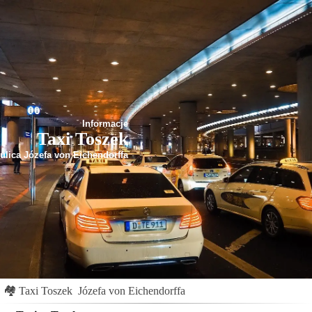
Informacje
Taxi Toszek
ulica Józefa von Eichendorffa
🏘
Taxi Toszek
Józefa von Eichendorffa