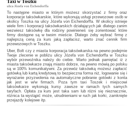
Taxi w Toszku
ulica Józefa von Eichendorffa
To następne miasto w którym możesz skorzystać z firmy oraz
korporacje taksówkarskie, które wykonują usługi przewozowe osób w
okolicy Toszka na ulicy Józefa von Eichendorffa. W okolicy istnieje
wiele firm i korporacji taksówkarskich działających jak
dlatego zanim
wezwiesz taksówkę dla rodziny powinieneś się zorientować które
firmy dostępne są w twoim mieście. Dlatego żeby wybrać firmę z
najlepszą ceną za kurs jaką zapłacisz, warto znać cennik firm
przewozowych w Toszku.
Uber, Bolt czy z miasta korporacja taksówkarska na pewno podejmie
Twoje zlecenie w pobliżu ulicy Józefa von Eichendorffa w Toszku
wybór przewoźnika należy do ciebie. Warto jednak pamiętać iż z
miasta taksówkarze znają miasto dobrze, na pewno mówią po polsku
są w 100% komunikatywni. Za przewóz taksówką możesz zapłacić
gotówką lub kartą kredytową to bezpieczna forma niż, logowanie się i
wyrażanie przyzwolenia na automatyczne pobranie gotówki z konta
jak jest w w/w firmach. Poza tym
taxi Toszek
i miejscowi
taksówkarze wykonują kursy zawsze w ramach tych samych
taryfach. Opłata za kurs jest taka sam lub różni się nieznacznie,
różnica ta wystąpić może, utrudnieniami w ruch jak korki, zamknięte
przejazdy kolejowe itp.