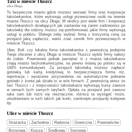
Taxi w mieście Tłuszcz
ulica Długa
To bezpieczne miasto gdzie możesz wezwać firmy oraz korporacje
taksówkarskie, które wykonują usługi przewozowe osób na terenie
miasta Tłuszcz na ulicy Długa. W okolicy jest wiele firm i korporacji
taksówkarskich działających jak
zastanów się zanim zadzwonisz po
taksówkę dla rodziny musisz się poinformować jakie firmy wykonują
usługi w pobliżu. Dlatego żeby wybrać firmę z korzystną ceną za
przejazd jaką zapłacisz, warto znać cennik firm przewozowych w
mieście Tłuszcz.
Uber, Bolt czy lokalna firma taksówkarska z pewnością podejmie
Twoje zlecenie z ulicy Długa w mieście Tłuszcz wybór firmy należy
do ciebie. Powinieneś jednak pamiętać iż z miasta taksówkarze
znają miasto bezkonkurencyjnie, na pewno mówią po polsku są w
100% komunikatywni. Za przejazd taksówką możesz zapłacić
gotówką lub kartą kredytową to bezpieczniejsza forma niż,
rejestracja i wyrażanie przyzwolenia na automatyczne pobranie
gotówki z konta jak działa to w w/w firmach. Z pewnością wiesz że
taxi Tłuszcz
i z miejscowości taksówkarze wykonują kursy zawsze
w ramach tych samych taryfach. Opłata za przejazd jest zawsze
taka sam lub różni się nieznacznie, różnica ta wystąpić może,
utrudnieniami w ruch takich jak korki, zamknięte przejazdy kolejowe
itp.
Ulice w mieście Tłuszcz
Strażacka
Zachodnia
Radosna
Graniczna
Powstańców
Brzozowa
Krucza
Środkowa
Sosnowa