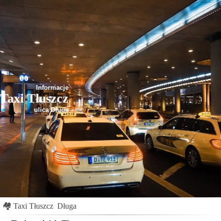
Informacje
Taxi Tłuszcz
ulica Długa
🏘
Taxi Tłuszcz
Długa