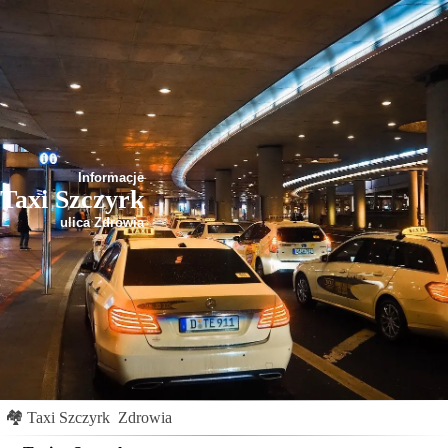
Informacje
Taxi Szczyrk
ulica Zdrowia
🏘
Taxi Szczyrk
Zdrowia