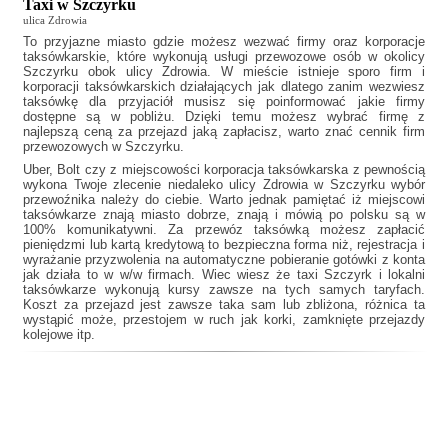
Taxi w Szczyrku
ulica Zdrowia
To przyjazne miasto gdzie możesz wezwać firmy oraz korporacje
taksówkarskie, które wykonują usługi przewozowe osób w okolicy
Szczyrku obok ulicy Zdrowia. W mieście istnieje sporo firm i
korporacji taksówkarskich działających jak
dlatego zanim wezwiesz
taksówkę dla przyjaciół musisz się poinformować jakie firmy
dostępne są w pobliżu. Dzięki temu możesz wybrać firmę z
najlepszą ceną za przejazd jaką zapłacisz, warto znać cennik firm
przewozowych w Szczyrku.
Uber, Bolt czy z miejscowości korporacja taksówkarska z pewnością
wykona Twoje zlecenie niedaleko ulicy Zdrowia w Szczyrku wybór
przewoźnika należy do ciebie. Warto jednak pamiętać iż miejscowi
taksówkarze znają miasto dobrze, znają i mówią po polsku są w
100% komunikatywni. Za przewóz taksówką możesz zapłacić
pieniędzmi lub kartą kredytową to bezpieczna forma niż, rejestracja i
wyrażanie przyzwolenia na automatyczne pobieranie gotówki z konta
jak działa to w w/w firmach. Wiec wiesz że
taxi Szczyrk
i lokalni
taksówkarze wykonują kursy zawsze na tych samych taryfach.
Koszt za przejazd jest zawsze taka sam lub zbliżona, różnica ta
wystąpić może, przestojem w ruch jak korki, zamknięte przejazdy
kolejowe itp.