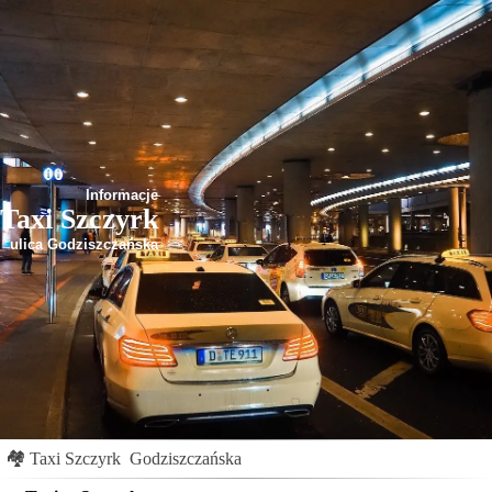
Informacje
Taxi Szczyrk
ulica Godziszczańska
🏘
Taxi Szczyrk
Godziszczańska