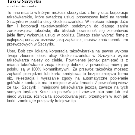
Taxi w Szczyrku
ulica Godziszczańska
To inne miasto w którym możesz skorzystać z firmy oraz korporacje
taksówkarskie, które świadczą usługi przewozowe ludzi na terenie
Szczyrku w pobliżu ulicy Godziszczańska. W mieście istnieje dużo
firm i korporacji taksówkarskich podobnych do
dlatego zanim
zarezerwujesz taksówkę dla bliskich powinieneś się zorientować
jakie firmy wykonują usługi w pobliżu. Dlatego żeby wybrać firmę z
najlepszą ceną za przewóz jaką zapłacisz, musisz znać cennik firm
przewozowych w Szczyrku.
Uber, Bolt czy lokalna korporacja taksówkarska na pewno wykona
Twoje zlecenie obok ulicy Godziszczańska w Szczyrku wybór
taksówkarza należy do ciebie. Powinieneś jednak pamiętać iż z
miasta taksówkarze znają okolicę dobrze, z pewnością mówią po
polsku są w 100% komunikatywni. Za przewóz taksówką możesz
zapłacić pieniędzmi lub kartą kredytową to bezpieczniejsza forma
niż, rejestracja i wyrażanie zgody na automatyczne pobieranie
gotówki z konta jak ma to miejsce w w/w firmach. Z pewnością wiesz
że
taxi Szczyrk
i miejscowi taksówkarze jeżdżą zawsze na tych
samych taryfach. Koszt za przewóz jest zawsze taka sam lub jest
nieco wyższa, różnica ta spowodowana jest, przestojem w ruch jak
korki, zamknięte przejazdy kolejowe itp.