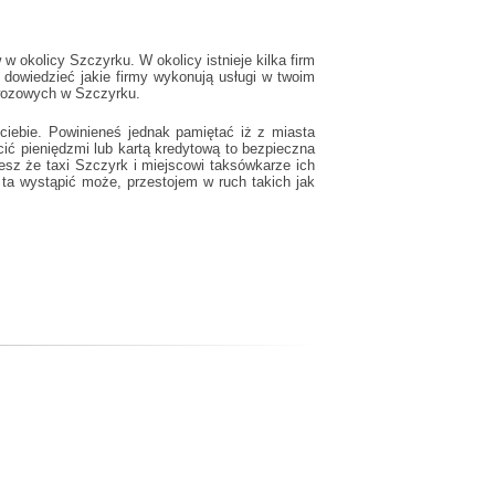
 okolicy Szczyrku. W okolicy istnieje kilka firm
dowiedzieć jakie firmy wykonują usługi w twoim
ewozowych w Szczyrku.
ciebie. Powinieneś jednak pamiętać iż z miasta
ć pieniędzmi lub kartą kredytową to bezpieczna
iesz że
taxi Szczyrk
i miejscowi taksówkarze ich
 ta wystąpić może, przestojem w ruch takich jak