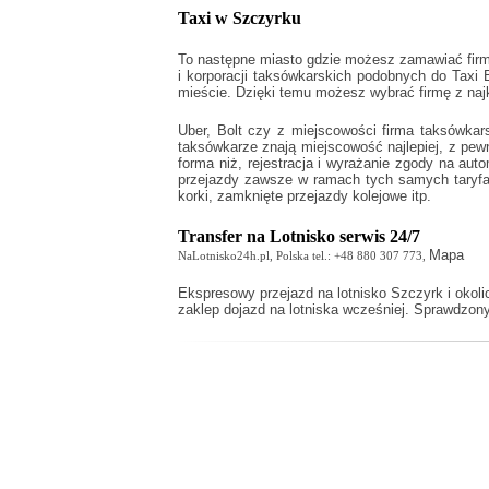
Taxi w Szczyrku
To następne miasto gdzie możesz zamawiać firmy 
i korporacji taksówkarskich podobnych do
Taxi 
mieście. Dzięki temu możesz wybrać firmę z naj
Uber, Bolt czy z miejscowości firma taksówkar
taksówkarze znają miejscowość najlepiej, z pe
forma niż, rejestracja i wyrażanie zgody na aut
przejazdy zawsze w ramach tych samych taryfach
korki, zamknięte przejazdy kolejowe itp.
Transfer na Lotnisko serwis 24/7
Mapa
NaLotnisko24h.pl, Polska tel.: +48 880 307 773,
Ekspresowy
przejazd na lotnisko Szczyrk
i okoli
zaklep dojazd na lotniska wcześniej. Sprawdzony 