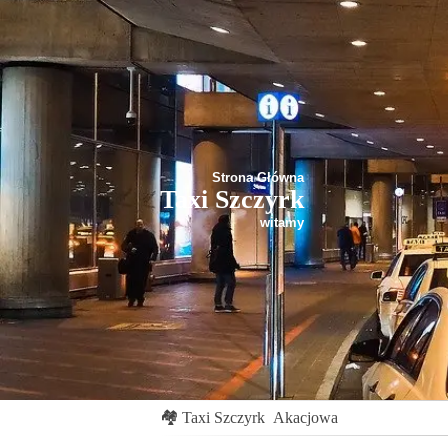
Strona Główna
Taxi Szczyrk
witamy
🏘
Taxi Szczyrk
Akacjowa