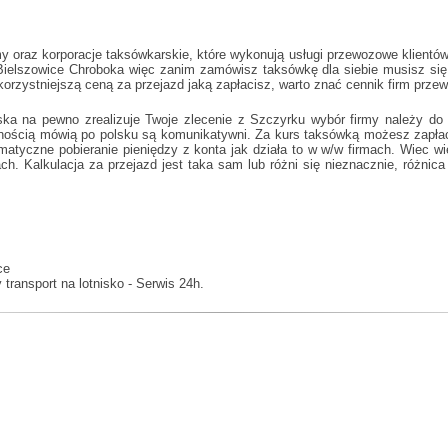
oraz korporacje taksówkarskie, które wykonują usługi przewozowe klientów w
Bielszowice Chroboka
więc zanim zamówisz taksówkę dla siebie musisz się 
korzystniejszą ceną za przejazd jaką zapłacisz, warto znać cennik firm prz
ska na pewno zrealizuje Twoje zlecenie z Szczyrku wybór firmy należy do 
wnością mówią po polsku są komunikatywni. Za kurs taksówką możesz zapłaci
omatyczne pobieranie pieniędzy z konta jak działa to w w/w firmach. Wiec w
. Kalkulacja za przejazd jest taka sam lub różni się nieznacznie, różnica
ce
transport na lotnisko - Serwis 24h.