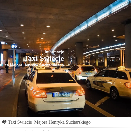
Informacje
Taxi Świecie
ulica Majora Henryka Sucharskiego
🏘
Taxi Świecie
Majora Henryka Sucharskiego