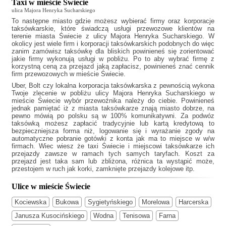
Taxi w mieście Świecie
ulica Majora Henryka Sucharskiego
To następne miasto gdzie możesz wybierać firmy oraz korporacje
taksówkarskie, które świadczą usługi przewozowe klientów na
terenie miasta Świecie z ulicy Majora Henryka Sucharskiego. W
okolicy jest wiele firm i korporacji taksówkarskich podobnych do
więc
zanim zamówisz taksówkę dla bliskich powinieneś się zorientować
jakie firmy wykonują usługi w pobliżu. Po to aby wybrać firmę z
korzystną ceną za przejazd jaką zapłacisz, powinieneś znać cennik
firm przewozowych w mieście Świecie.
Uber, Bolt czy lokalna korporacja taksówkarska z pewnością wykona
Twoje zlecenie w pobliżu ulicy Majora Henryka Sucharskiego w
mieście Świecie wybór przewoźnika należy do ciebie. Powinieneś
jednak pamiętać iż z miasta taksówkarze znają miasto dobrze, na
pewno mówią po polsku są w 100% komunikatywni. Za podwóz
taksówką możesz zapłacić tradycyjnie lub kartą kredytową to
bezpieczniejsza forma niż, logowanie się i wyrażanie zgody na
automatyczne pobranie gotówki z konta jak ma to miejsce w w/w
firmach. Wiec wiesz że
taxi Świecie
i miejscowi taksówkarze ich
przejazdy zawsze w ramach tych samych taryfach. Koszt za
przejazd jest taka sam lub zbliżona, różnica ta wystąpić może,
przestojem w ruch jak korki, zamknięte przejazdy kolejowe itp.
Ulice w mieście Świecie
Kociewska
Bukowa
Sygietyńskiego
Morelowa
Harcerska
Janusza Kusocińskiego
Wodna
Tenisowa
Farna