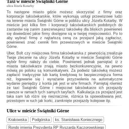
Taxi w mieście Świątniki Górne
ulica Józefa Kotarby
To następne miasto gdzie możesz skorzystać z firmy oraz
korporacje taksówkarskie, które wykonują usługi przewozowe ludzi
na terenie miasta Świątniki Górne w pobliżu ulicy Józefa Kotarby. W
mieście jest kilka firm i korporacji taksówkarskich podobnych do
zastanów się zanim zarezerwujesz taksówkę dla bliskich powinieneś
się dowiedzieć jakie firmy dostępne są w twojej miejscowości. Po to
aby wybrać firmę z najtańszą ceną za przejazd jaką zapłacisz,
powinieneś znać cennik firm przewozowych w mieście Świątniki
Górne.
Uber, Bolt czy miejscowa firma taksówkarska z pewnością zrealizuje
Twoje zlecenie na ulicy Józefa Kotarby w mieście Świątniki Górne
wybór firmy należy do ciebie. Powinieneś jednak pamiętać iż z
miasta taksówkarze znają miasto bezkonkurencyjnie, na pewno
mówią po polsku są komunikatywni. Za podwóz taksówką możesz
zapłacić tradycyjnie lub kartą kredytową to bezpieczniejsza forma
niż, logowanie się i wyrażanie przyzwolenia na automatyczne
wydanie pieniędzy z konta jak jest w w/w firmach. Pamiętaj również
że
taxi Świątniki Górne
i miejscowi taksówkarze ich przejazdy
zawsze w ramach tych samych taryfach. Kalkulacja za przejazd jest
taka sam lub różni się nieznacznie, różnica ta spowodowana jest,
przestojem w ruch jak korki, zamknięte przejazdy kolejowe itp.
Ulice w mieście Świątniki Górne
Krakowska
Podgórska
ks. Stanisława Koniecznego
Rondo imienia Prezydenta RP Ryszarda Kaczorowskiego