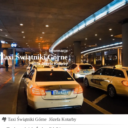
Informacje
Taxi Świątniki Górne
ulica Józefa Kotarby
🏘
Taxi Świątniki Górne
Józefa Kotarby