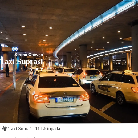
Strona Główna
Taxi Supraśl
witamy
🏘
Taxi Supraśl
11 Listopada