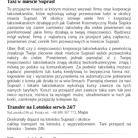
Taxi w mieście Supraśl
To przyjazne miasto w którym możesz wezwać firmy oraz korporacje
taksówkarskie, które wykonują usługi przewozowe ludzi w okolicy
miasta Supraśl. W okolicy istnieje wiele firm i korporacji
taksówkarskich działających jak
Gabinet Kosmetyczny Ruda Śląska
zastanów się zanim zamówisz taksówkę dla siebie powinieneś się
poinformować jakie firmy działają w twojej miejscowości. Będziesz
mógł wybrać firmę z najtańszą ceną za przejazd jaką zapłacisz,
powinieneś znać cennik firm przewozowych w mieście Supraśl.
Uber, Bolt czy z miejscowości korporacja taksówkarska z pewnością
zrealizuje Twoje zlecenie obok mieście Supraśl wybór przewoźnika
należy do ciebie. Powinieneś jednak pamiętać iż z Twojej
miejscowości taksówkarze znają okolicę bezkonkurencyjnie, znają i
mówią po polsku są komunikatywni. Za podwóz taksówką możesz
zapłacić pieniędzmi lub kartą kredytową to bezpieczna forma niż,
logowanie się i wyrażanie przyzwolenia na automatyczne pobieranie
gotówki z konta jak działa to w w/w firmach. Pamiętaj również że
taxi
Supraśl
i lokalni taksówkarze wykonują kursy zawsze na tych
samych taryfach. Koszt za przejazd jest zawsze taka sam lub jest
nieco wyższa, różnica ta wystąpić może, utrudnieniami w ruch jak
korki, zamknięte przejazdy kolejowe itp.
Transfer na Lotnisko serwis 24/7
Mapa
NaLotnisko24h.pl, Polska tel.: +48 880 307 773,
Doskonały
dojazd na lotnisko Supraśl
i okolice
zaklep transport na lotniska z wyprzedzeniem. Tani przejazd na
lotnisko - Serwis 24h.