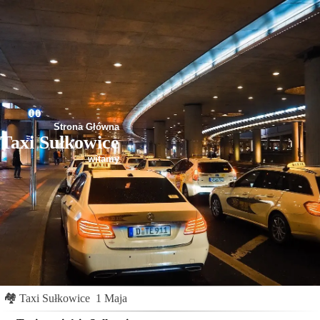
Strona Główna
Taxi Sułkowice
witamy
🏘
Taxi Sułkowice
1 Maja