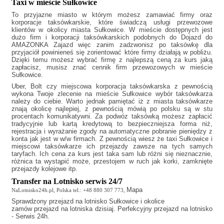
Taxi w mieście Sułkowice
To przyjazne miasto w którym możesz zamawiać firmy oraz
korporacje taksówkarskie, które świadczą usługi przewozowe
klientów w okolicy miasta Sułkowice. W mieście dostępnych jest
dużo firm i korporacji taksówkarskich podobnych do
Dojazd do
AMAZONKA Zajazd
więc zanim zadzwonisz po taksówkę dla
przyjaciół powinieneś się zorientować które firmy działają w pobliżu.
Dzięki temu możesz wybrać firmę z najlepszą ceną za kurs jaką
zapłacisz, musisz znać cennik firm przewozowych w mieście
Sułkowice.
Uber, Bolt czy miejscowa korporacja taksówkarska z pewnością
wykona Twoje zlecenie na mieście Sułkowice wybór taksówkarza
należy do ciebie. Warto jednak pamiętać iż z miasta taksówkarze
znają okolicę najlepiej, z pewnością mówią po polsku są w stu
procentach komunikatywni. Za podwóz taksówką możesz zapłacić
tradycyjnie lub kartą kredytową to bezpieczniejsza forma niż,
rejestracja i wyrażanie zgody na automatyczne pobranie pieniędzy z
konta jak jest w w/w firmach. Z pewnością wiesz że
taxi Sułkowice
i
miejscowi taksówkarze ich przejazdy zawsze na tych samych
taryfach. Ich cena za kurs jest taka sam lub różni się nieznacznie,
różnica ta wystąpić może, przestojem w ruch jak korki, zamknięte
przejazdy kolejowe itp.
Transfer na Lotnisko serwis 24/7
Mapa
NaLotnisko24h.pl, Polska tel.: +48 880 307 773,
Sprawdzony
przejazd na lotnisko Sułkowice
i okolice
zamów przejazd na lotniska dzisiaj. Perfekcyjny przejazd na lotnisko
- Serwis 24h.