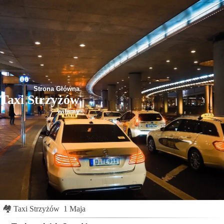
Strona Główna
Taxi Strzyżów
witamy
🏘
Taxi Strzyżów
1 Maja