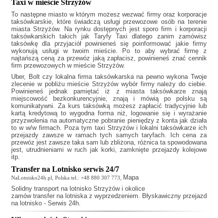
Taxi w mieście Strzyżów
To następne miasto w którym możesz wezwać firmy oraz korporacje
taksówkarskie, które świadczą usługi przewozowe osób na terenie
miasta Strzyżów. Na rynku dostępnych jest sporo firm i korporacji
taksówkarskich takich jak
Taryfy Taxi
dlatego zanim zamówisz
taksówkę dla przyjaciół powinieneś się poinformować jakie firmy
wykonują usługi w twoim mieście. Po to aby wybrać firmę z
najtańszą ceną za przewóz jaką zapłacisz, powinieneś znać cennik
firm przewozowych w mieście Strzyżów.
Uber, Bolt czy lokalna firma taksówkarska na pewno wykona Twoje
zlecenie w pobliżu mieście Strzyżów wybór firmy należy do ciebie.
Powinieneś jednak pamiętać iż z miasta taksówkarze znają
miejscowość bezkonkurencyjnie, znają i mówią po polsku są
komunikatywni. Za kurs taksówką możesz zapłacić tradycyjnie lub
kartą kredytową to wygodna forma niż, logowanie się i wyrażanie
przyzwolenia na automatyczne pobranie pieniędzy z konta jak działa
to w w/w firmach. Poza tym
taxi Strzyżów
i lokalni taksówkarze ich
przejazdy zawsze w ramach tych samych taryfach. Ich cena za
przewóz jest zawsze taka sam lub zbliżona, różnica ta spowodowana
jest, utrudnieniami w ruch jak korki, zamknięte przejazdy kolejowe
itp.
Transfer na Lotnisko serwis 24/7
Mapa
NaLotnisko24h.pl, Polska tel.: +48 880 307 773,
Solidny
transport na lotnisko Strzyżów
i okolice
zamów transfer na lotniska z wyprzedzeniem. Błyskawiczny przejazd
na lotnisko - Serwis 24h.