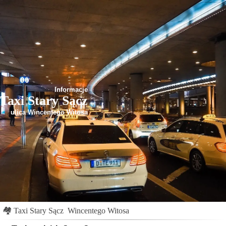
Informacje
Taxi Stary Sącz
ulica Wincentego Witosa
🏘
Taxi Stary Sącz
Wincentego Witosa