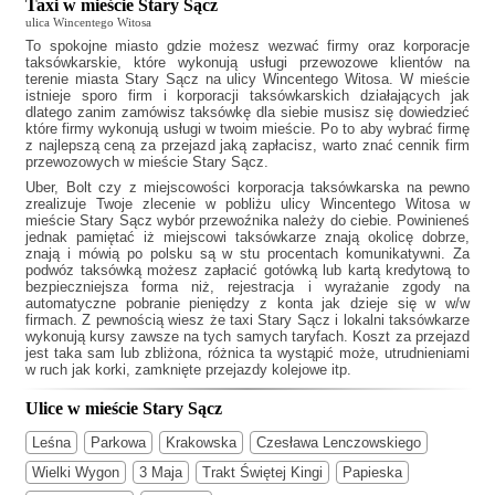
Taxi w mieście Stary Sącz
ulica Wincentego Witosa
To spokojne miasto gdzie możesz wezwać firmy oraz korporacje
taksówkarskie, które wykonują usługi przewozowe klientów na
terenie miasta Stary Sącz na ulicy Wincentego Witosa. W mieście
istnieje sporo firm i korporacji taksówkarskich działających jak
dlatego zanim zamówisz taksówkę dla siebie musisz się dowiedzieć
które firmy wykonują usługi w twoim mieście. Po to aby wybrać firmę
z najlepszą ceną za przejazd jaką zapłacisz, warto znać cennik firm
przewozowych w mieście Stary Sącz.
Uber, Bolt czy z miejscowości korporacja taksówkarska na pewno
zrealizuje Twoje zlecenie w pobliżu ulicy Wincentego Witosa w
mieście Stary Sącz wybór przewoźnika należy do ciebie. Powinieneś
jednak pamiętać iż miejscowi taksówkarze znają okolicę dobrze,
znają i mówią po polsku są w stu procentach komunikatywni. Za
podwóz taksówką możesz zapłacić gotówką lub kartą kredytową to
bezpieczniejsza forma niż, rejestracja i wyrażanie zgody na
automatyczne pobranie pieniędzy z konta jak dzieje się w w/w
firmach. Z pewnością wiesz że
taxi Stary Sącz
i lokalni taksówkarze
wykonują kursy zawsze na tych samych taryfach. Koszt za przejazd
jest taka sam lub zbliżona, różnica ta wystąpić może, utrudnieniami
w ruch jak korki, zamknięte przejazdy kolejowe itp.
Ulice w mieście Stary Sącz
Leśna
Parkowa
Krakowska
Czesława Lenczowskiego
Wielki Wygon
3 Maja
Trakt Świętej Kingi
Papieska