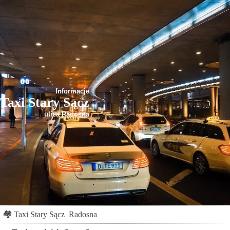
Informacje
Taxi Stary Sącz
ulica Radosna
🏘
Taxi Stary Sącz
Radosna