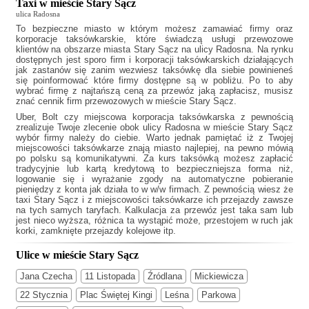
Taxi w mieście Stary Sącz
ulica Radosna
To bezpieczne miasto w którym możesz zamawiać firmy oraz
korporacje taksówkarskie, które świadczą usługi przewozowe
klientów na obszarze miasta Stary Sącz na ulicy Radosna. Na rynku
dostępnych jest sporo firm i korporacji taksówkarskich działających
jak
zastanów się zanim wezwiesz taksówkę dla siebie powinieneś
się poinformować które firmy dostępne są w pobliżu. Po to aby
wybrać firmę z najtańszą ceną za przewóz jaką zapłacisz, musisz
znać cennik firm przewozowych w mieście Stary Sącz.
Uber, Bolt czy miejscowa korporacja taksówkarska z pewnością
zrealizuje Twoje zlecenie obok ulicy Radosna w mieście Stary Sącz
wybór firmy należy do ciebie. Warto jednak pamiętać iż z Twojej
miejscowości taksówkarze znają miasto najlepiej, na pewno mówią
po polsku są komunikatywni. Za kurs taksówką możesz zapłacić
tradycyjnie lub kartą kredytową to bezpieczniejsza forma niż,
logowanie się i wyrażanie zgody na automatyczne pobieranie
pieniędzy z konta jak działa to w w/w firmach. Z pewnością wiesz że
taxi Stary Sącz
i z miejscowości taksówkarze ich przejazdy zawsze
na tych samych taryfach. Kalkulacja za przewóz jest taka sam lub
jest nieco wyższa, różnica ta wystąpić może, przestojem w ruch jak
korki, zamknięte przejazdy kolejowe itp.
Ulice w mieście Stary Sącz
Jana Czecha
11 Listopada
Źródlana
Mickiewicza
22 Stycznia
Plac Świętej Kingi
Leśna
Parkowa