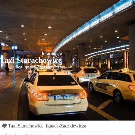
Informacje
Taxi Starachowice
ulica Ignaca-Zaczkiewicza
🏘
Taxi Starachowice
Ignaca-Zaczkiewicza