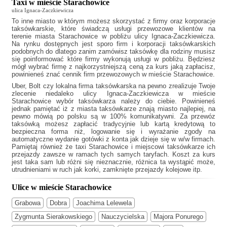
Taxi w mieście Starachowice
ulica Ignaca-Zaczkiewicza
To inne miasto w którym możesz skorzystać z firmy oraz korporacje
taksówkarskie, które świadczą usługi przewozowe klientów na
terenie miasta Starachowice w pobliżu ulicy Ignaca-Zaczkiewicza.
Na rynku dostępnych jest sporo firm i korporacji taksówkarskich
podobnych do
dlatego zanim zamówisz taksówkę dla rodziny musisz
się poinformować które firmy wykonują usługi w pobliżu. Będziesz
mógł wybrać firmę z najkorzystniejszą ceną za kurs jaką zapłacisz,
powinieneś znać cennik firm przewozowych w mieście Starachowice.
Uber, Bolt czy lokalna firma taksówkarska na pewno zrealizuje Twoje
zlecenie niedaleko ulicy Ignaca-Zaczkiewicza w mieście
Starachowice wybór taksówkarza należy do ciebie. Powinieneś
jednak pamiętać iż z miasta taksówkarze znają miasto najlepiej, na
pewno mówią po polsku są w 100% komunikatywni. Za przewóz
taksówką możesz zapłacić tradycyjnie lub kartą kredytową to
bezpieczna forma niż, logowanie się i wyrażanie zgody na
automatyczne wydanie gotówki z konta jak dzieje się w w/w firmach.
Pamiętaj również że
taxi Starachowice
i miejscowi taksówkarze ich
przejazdy zawsze w ramach tych samych taryfach. Koszt za kurs
jest taka sam lub różni się nieznacznie, różnica ta wystąpić może,
utrudnieniami w ruch jak korki, zamknięte przejazdy kolejowe itp.
Ulice w mieście Starachowice
Grabowa
Dobra
Joachima Lelewela
Zygmunta Sierakowskiego
Nauczycielska
Majora Ponurego