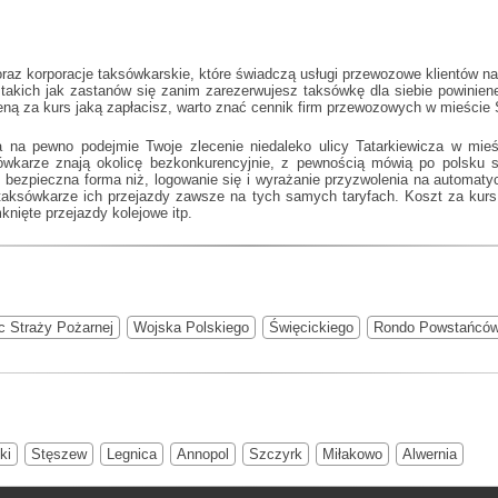
raz korporacje taksówkarskie, które świadczą usługi przewozowe klientów n
 takich jak
zastanów się zanim zarezerwujesz taksówkę dla siebie powinieneś
ceną za kurs jaką zapłacisz, warto znać cennik firm przewozowych w mieście
ka na pewno podejmie Twoje zlecenie niedaleko ulicy Tatarkiewicza w mie
sówkarze znają okolicę bezkonkurencyjnie, z pewnością mówią po polsk
bezpieczna forma niż, logowanie się i wyrażanie przyzwolenia na automatyc
 taksówkarze ich przejazdy zawsze na tych samych taryfach. Koszt za kurs 
knięte przejazdy kolejowe itp.
c Straży Pożarnej
Wojska Polskiego
Święcickiego
Rondo Powstańców
ki
Stęszew
Legnica
Annopol
Szczyrk
Miłakowo
Alwernia