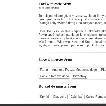
Taxi w mieście Śrem
ulica Tatarkiewicza
To kolejne miasto gdzie możesz wybierać firmy o
rynku jest kilka firm i korporacji taksówkarskich
Dlatego żeby wybrać firmę z najkorzystniejszą 
Uber, Bolt czy lokalna korporacja taksówkars
Powinieneś jednak pamiętać iż miejscowi tak
możesz zapłacić gotówką lub kartą kredytową to 
w/w firmach. Wiec wiesz że
taxi Śrem
i lokalni
wystąpić może, przestojem w ruch jak korki, zam
Ulice w mieście Śrem
Farna
Andrzeja Frycza Modrzewskiego
Pla
Daniela Kęszyckiego
Brzechwy
Dojazd do miasta Śrem
Krynki
Obrzycko
Cybinka
Kalisz Pomors