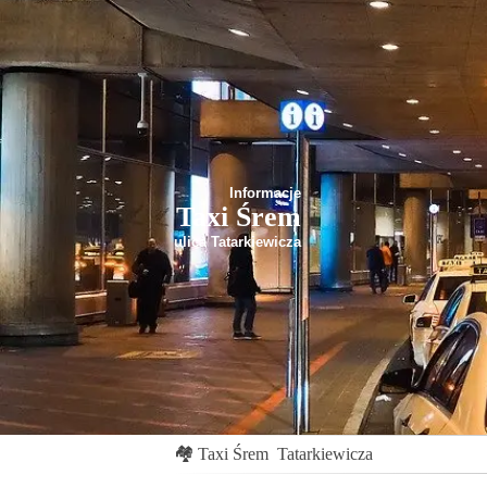
Informacje
Taxi Śrem
ulica Tatarkiewicza
🏘
Taxi Śrem
Tatarkiewicza