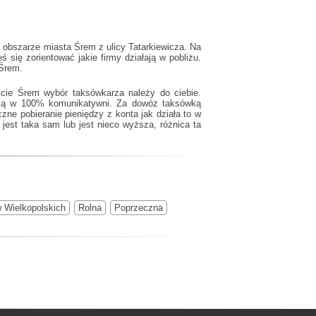
a obszarze miasta Śrem z ulicy Tatarkiewicza. Na
 się zorientować jakie firmy działają w pobliżu.
 Śrem.
ście Śrem wybór taksówkarza należy do ciebie.
u są w 100% komunikatywni. Za dowóz taksówką
zne pobieranie pieniędzy z konta jak działa to w
jest taka sam lub jest nieco wyższa, różnica ta
 Wielkopolskich
Rolna
Poprzeczna