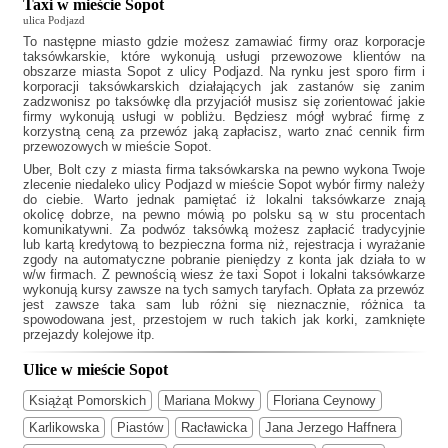
Taxi w mieście Sopot
ulica Podjazd
To następne miasto gdzie możesz zamawiać firmy oraz korporacje
taksówkarskie, które wykonują usługi przewozowe klientów na
obszarze miasta Sopot z ulicy Podjazd. Na rynku jest sporo firm i
korporacji taksówkarskich działających jak
zastanów się zanim
zadzwonisz po taksówkę dla przyjaciół musisz się zorientować jakie
firmy wykonują usługi w pobliżu. Będziesz mógł wybrać firmę z
korzystną ceną za przewóz jaką zapłacisz, warto znać cennik firm
przewozowych w mieście Sopot.
Uber, Bolt czy z miasta firma taksówkarska na pewno wykona Twoje
zlecenie niedaleko ulicy Podjazd w mieście Sopot wybór firmy należy
do ciebie. Warto jednak pamiętać iż lokalni taksówkarze znają
okolicę dobrze, na pewno mówią po polsku są w stu procentach
komunikatywni. Za podwóz taksówką możesz zapłacić tradycyjnie
lub kartą kredytową to bezpieczna forma niż, rejestracja i wyrażanie
zgody na automatyczne pobranie pieniędzy z konta jak działa to w
w/w firmach. Z pewnością wiesz że
taxi Sopot
i lokalni taksówkarze
wykonują kursy zawsze na tych samych taryfach. Opłata za przewóz
jest zawsze taka sam lub różni się nieznacznie, różnica ta
spowodowana jest, przestojem w ruch takich jak korki, zamknięte
przejazdy kolejowe itp.
Ulice w mieście Sopot
Książąt Pomorskich
Mariana Mokwy
Floriana Ceynowy
Karlikowska
Piastów
Racławicka
Jana Jerzego Haffnera