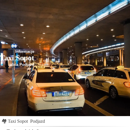
Informacje
Taxi Sopot
ulica Podjazd
🏘
Taxi Sopot
Podjazd