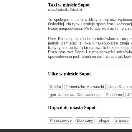
Taxi w mieście Sopot
ulica Agnieszki Osieckiej
To spokojne miasto w którym możesz wybierać 
Osieckiej. Na rynku istnieje sporo firm i korpora
twojej miejscowości. Po to aby wybrać firmę z n
Uber, Bolt czy lokalna firma taksówkarska na p
jednak pamiętać iż lokalni taksówkarze znaj
tradycyjnie lub kartą kredytową to bezpieczniejs
Poza tym
taxi Sopot
i z miejscowości taksówka
spowodowana jest, utrudnieniami w ruch jak korki
Ulice w mieście Sopot
Krótka
Franciszka Mamuszki
Jana Kochan
gen. Jarosława Dąbrowskiego
Podgórna
Jó
Dojazd do miasta Sopot
Krzeszowice
Dobrzany
Skępe
Grajewo