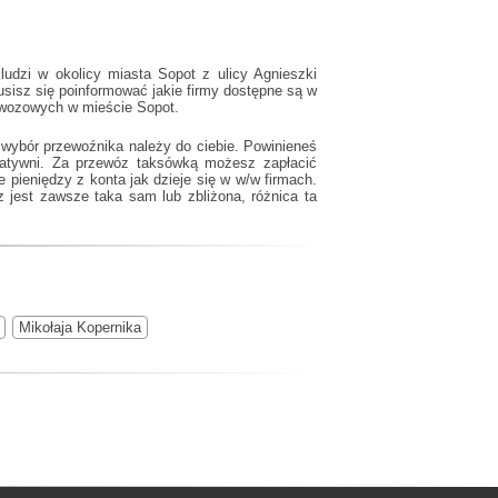
udzi w okolicy miasta Sopot z ulicy Agnieszki
sisz się poinformować jakie firmy dostępne są w
zewozowych w mieście Sopot.
 wybór przewoźnika należy do ciebie. Powinieneś
katywni. Za przewóz taksówką możesz zapłacić
e pieniędzy z konta jak dzieje się w w/w firmach.
 jest zawsze taka sam lub zbliżona, różnica ta
Mikołaja Kopernika