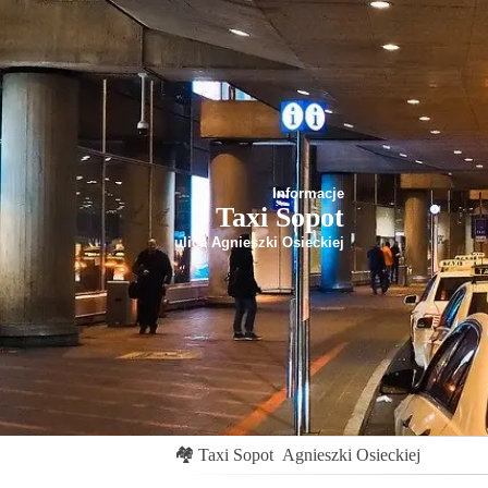
Informacje
Taxi Sopot
ulica Agnieszki Osieckiej
🏘
Taxi Sopot
Agnieszki Osieckiej