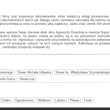
firmy oraz korporacje taksówkarskie, które świadczą usługi przewozowe l
cji taksówkarskich takich jak
dlatego zanim zamówisz taksówkę dla rodziny mu
ajkorzystniejszą ceną za przewóz jaką zapłacisz, warto znać cennik firm pr
ewno wykona Twoje zlecenie obok ulicy Agnieszki Osieckiej w mieście Sopot
ą okolicę dobrze, na pewno mówią po polsku są w stu procentach komuni
za forma niż, rejestracja i wyrażanie przyzwolenia na automatyczne pobierani
rze ich przejazdy zawsze na tych samych taryfach. Kalkulacja za przewóz
, zamknięte przejazdy kolejowe itp.
owskiego
Skwer Michała Urbanka
Skwer ks. Władysława Szymańskiego
zefa Golca
Słoneczna
Chełm
Ogrodzieniec
Wolbrom
Lubsko
Pilawa
Turek