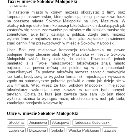
Taxi w mieście Sokołów Małopolski
ulica Mazurska
To następne miasto w którym możesz skorzystać z firmy oraz
korporacje taksówkarskie, które wykonują usługi przewozowe ludzi
na obszarze miasta Sokołów Małopolski na ulicy Mazurska. W
okolicy istnieje dużo firm i korporacji taksówkarskich działających jak
zastanów się zanim zadzwonisz po taksówkę dla bliskich musisz się
zorientować jakie firmy działają w pobliżu. Dzięki temu możesz
wybrać firmę z najtańszą ceną za kurs jaką zapłacisz, powinieneś
znać cennik firm przewozowych w mieście Sokołów Małopolski.
Uber, Bolt czy miejscowa korporacja taksówkarska na pewno
podejmie Twoje zlecenie obok ulicy Mazurska w mieście Sokołów
Małopolski wybór firmy należy do ciebie. Powinieneś jednak
pamiętać iż z Twojej miejscowości taksówkarze znają miasto
najlepiej, na pewno mówią po polsku są w stu procentach
komunikatywni. Za podwóz taksówką możesz zapłacić tradycyjnie
lub kartą kredytową to wygodna forma niż, rejestracja i wyrażanie
zgody na automatyczne pobranie gotówki z konta jak dzieje się w
w/w firmach. Wiec wiesz że
taxi Sokołów Małopolski
i miejscowi
taksówkarze wykonują kursy zawsze w ramach tych samych
taryfach. Opłata za kurs jest zawsze taka sam lub jest nieco
wyższa, różnica ta wystąpić może, utrudnieniami w ruch jak korki,
zamknięte przejazdy kolejowe itp.
Ulice w mieście Sokołów Małopolski
Stodolna
Jesionowa
Akacjowa
Tadeusza Kościuszki
Lubelska
Brzozowa
Sokoła
Wojska Polskiego
Zawale