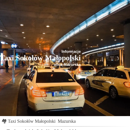
Informacje
Taxi Sokołów Małopolski
ulica Mazurska
🏘
Taxi Sokołów Małopolski
Mazurska