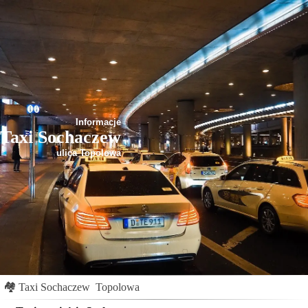
Informacje
Taxi Sochaczew
ulica Topolowa
🏘
Taxi Sochaczew
Topolowa