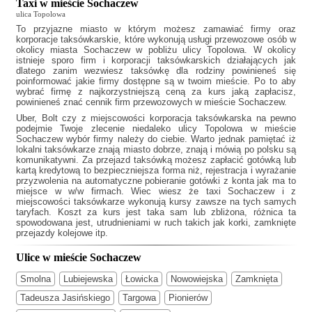
Taxi w mieście Sochaczew
ulica Topolowa
To przyjazne miasto w którym możesz zamawiać firmy oraz
korporacje taksówkarskie, które wykonują usługi przewozowe osób w
okolicy miasta Sochaczew w pobliżu ulicy Topolowa. W okolicy
istnieje sporo firm i korporacji taksówkarskich działających jak
dlatego zanim wezwiesz taksówkę dla rodziny powinieneś się
poinformować jakie firmy dostępne są w twoim mieście. Po to aby
wybrać firmę z najkorzystniejszą ceną za kurs jaką zapłacisz,
powinieneś znać cennik firm przewozowych w mieście Sochaczew.
Uber, Bolt czy z miejscowości korporacja taksówkarska na pewno
podejmie Twoje zlecenie niedaleko ulicy Topolowa w mieście
Sochaczew wybór firmy należy do ciebie. Warto jednak pamiętać iż
lokalni taksówkarze znają miasto dobrze, znają i mówią po polsku są
komunikatywni. Za przejazd taksówką możesz zapłacić gotówką lub
kartą kredytową to bezpieczniejsza forma niż, rejestracja i wyrażanie
przyzwolenia na automatyczne pobieranie gotówki z konta jak ma to
miejsce w w/w firmach. Wiec wiesz że
taxi Sochaczew
i z
miejscowości taksówkarze wykonują kursy zawsze na tych samych
taryfach. Koszt za kurs jest taka sam lub zbliżona, różnica ta
spowodowana jest, utrudnieniami w ruch takich jak korki, zamknięte
przejazdy kolejowe itp.
Ulice w mieście Sochaczew
Smolna
Lubiejewska
Łowicka
Nowowiejska
Zamknięta
Tadeusza Jasińskiego
Targowa
Pionierów