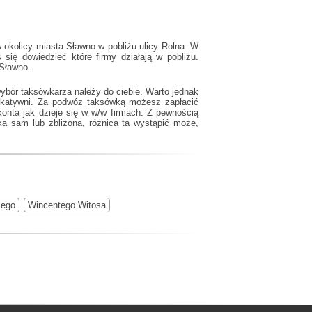
 okolicy miasta Sławno w pobliżu ulicy Rolna. W
się dowiedzieć które firmy działają w pobliżu.
 Sławno.
ybór taksówkarza należy do ciebie. Warto jednak
nikatywni. Za podwóz taksówką możesz zapłacić
onta jak dzieje się w w/w firmach. Z pewnością
ka sam lub zbliżona, różnica ta wystąpić może,
iego
Wincentego Witosa