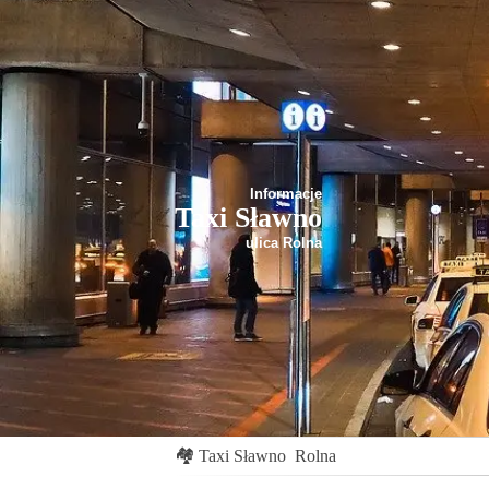
Informacje
Taxi Sławno
ulica Rolna
🏘
Taxi Sławno
Rolna