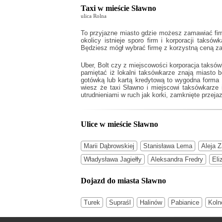
Taxi w mieście Sławno
ulica Rolna
To przyjazne miasto gdzie możesz zamawiać firm
okolicy istnieje sporo firm i korporacji taksów
Będziesz mógł wybrać firmę z korzystną ceną za
Uber, Bolt czy z miejscowości korporacja taksó
pamiętać iż lokalni taksówkarze znają miasto
gotówką lub kartą kredytową to wygodna forma 
wiesz że
taxi Sławno
i miejscowi taksówkarze 
utrudnieniami w ruch jak korki, zamknięte przejaz
Ulice w mieście Sławno
Marii Dąbrowskiej
Stanisława Lema
Aleja 
Władysława Jagiełły
Aleksandra Fredry
Eli
Dojazd do miasta Sławno
Turek
Supraśl
Halinów
Pabianice
Koln