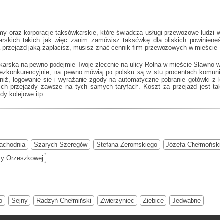
y oraz korporacje taksówkarskie, które świadczą usługi przewozowe ludzi w
karskich takich jak
więc zanim zamówisz taksówkę dla bliskich powinieneś 
 przejazd jaką zapłacisz, musisz znać cennik firm przewozowych w mieście
wkarska na pewno podejmie Twoje zlecenie na ulicy Rolna w mieście Sławno w
 bezkonkurencyjnie, na pewno mówią po polsku są w stu procentach komu
niż, logowanie się i wyrażanie zgody na automatyczne pobranie gotówki z k
ich przejazdy zawsze na tych samych taryfach. Koszt za przejazd jest ta
dy kolejowe itp.
Zachodnia
Szarych Szeregów
Stefana Żeromskiego
Józefa Chełmońsk
zy Orzeszkowej
o
Sejny
Radzyń Chełmiński
Zwierzyniec
Ziębice
Jedwabne