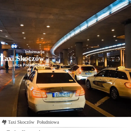
Informacje
Taxi Skoczów
ulica Południowa
🏘
Taxi Skoczów
Południowa