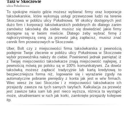
Taxi w Skoczowie
ulica Południowa
To spokojne miasto gdzie możesz wybierać firmy oraz korporacje
taksówkarskie, które wykonują usługi przewozowe ludzi na terenie
Skoczowa w pobliżu ulicy Południowa. W okolicy dostępnych jest
dużo firm i korporacji taksówkarskich podobnych do
dlatego zanim
zamówisz taksówkę dla siebie musisz się dowiedzieć jakie firmy
dostępne są w twoim mieście. Dlatego żeby wybrać firmę z
najkorzystniejszą ceną za przewóz jaką zapłacisz, musisz znać
cennik firm przewozowych w Skoczowie.
Uber, Bolt czy z miejscowości firma taksówkarska z pewnością
podejmie Twoje zlecenie w pobliżu ulicy Południowa w Skoczowie
wybór przewoźnika należy do ciebie. Powinieneś jednak pamiętać iż
z Twojej miejscowości taksówkarze znają miejscowość najlepiej, z
pewnością mówią po polsku są w 100% komunikatywni. Za dowóz
taksówką możesz zapłacić tradycyjnie lub kartą kredytową to
bezpieczniejsza forma niż, logowanie się i wyrażanie zgody na
automatyczne pobranie pieniędzy z konta jak jest w w/w firmach.
Wiec wiesz że
taxi Skoczów
i z miejscowości taksówkarze ich
przejazdy zawsze na tych samych taryfach. Kalkulacja za przewóz
jest zawsze taka sam lub jest nieco wyższa, różnica ta wystąpić
może, utrudnieniami w ruch jak korki, zamknięte przejazdy kolejowe
itp.