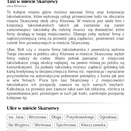
Taxi w mieście Skarszewy
ulica Klonowa
To kolejne miasto gdzie możesz wezwać firmy oraz korporacje
taksówkarskie, które wykonują usługi przewozowe ludzi na obszarze
miasta Skarszewy obok ulicy Klonowa. W mieście jest wiele firm i
korporacji taksówkarskich takich jak
zastanów się zanim
zarezerwujesz taksówkę dla rodziny musisz się dowiedzieć które
firmy działają w twojej miejscowości. Dlatego żeby wybrać firmę z
najkorzystniejszą ceną za przewóz jaką zapłacisz, powinieneś znać
cennik firm przewozowych w mieście Skarszewy.
Uber, Bolt czy z miasta firma taksówkarska z pewnością wykona
Twoje zlecenie w pobliżu ulicy Klonowa w mieście Skarszewy wybór
firmy należy do ciebie. Warto jednak pamiętać iż miejscowi
taksówkarze znają okolicę najlepiej, na pewno mówią po polsku są
komunikatywni. Za podwóz taksówką możesz zapłacić gotówką lub
kartą kredytową to bezpieczniejsza forma niż, rejestracja i wyrażanie
przyzwolenia na automatyczne pobieranie pieniędzy z konta jak jest
w w/w firmach. Poza tym
taxi Skarszewy
i z miejscowości
taksówkarze ich przejazdy zawsze na tych samych taryfach.
Kalkulacja za przewóz jest zawsze taka sam lub zbliżona, różnica ta
spowodowana jest, przestojem w ruch jak korki, zamknięte przejazdy
kolejowe itp.
Ulice w mieście Skarszewy
św. Jana
Wrzosowa
Długa
Putynkowskiego
Ogrodowa
Na Wzgórzu
Wichrowa
Spichrzowa
Kleszczewska