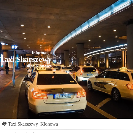
Informacje
Taxi Skarszewy
ulica Klonowa
🏘
Taxi Skarszewy
Klonowa