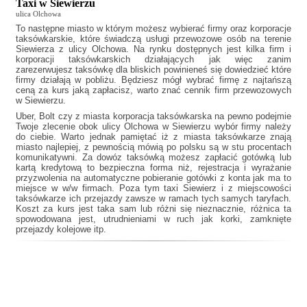
Taxi w Siewierzu
ulica Olchowa
To następne miasto w którym możesz wybierać firmy oraz korporacje
taksówkarskie, które świadczą usługi przewozowe osób na terenie
Siewierza z ulicy Olchowa. Na rynku dostępnych jest kilka firm i
korporacji taksówkarskich działających jak
więc zanim
zarezerwujesz taksówkę dla bliskich powinieneś się dowiedzieć które
firmy działają w pobliżu. Będziesz mógł wybrać firmę z najtańszą
ceną za kurs jaką zapłacisz, warto znać cennik firm przewozowych
w Siewierzu.
Uber, Bolt czy z miasta korporacja taksówkarska na pewno podejmie
Twoje zlecenie obok ulicy Olchowa w Siewierzu wybór firmy należy
do ciebie. Warto jednak pamiętać iż z miasta taksówkarze znają
miasto najlepiej, z pewnością mówią po polsku są w stu procentach
komunikatywni. Za dowóz taksówką możesz zapłacić gotówką lub
kartą kredytową to bezpieczna forma niż, rejestracja i wyrażanie
przyzwolenia na automatyczne pobieranie gotówki z konta jak ma to
miejsce w w/w firmach. Poza tym
taxi Siewierz
i z miejscowości
taksówkarze ich przejazdy zawsze w ramach tych samych taryfach.
Koszt za kurs jest taka sam lub różni się nieznacznie, różnica ta
spowodowana jest, utrudnieniami w ruch jak korki, zamknięte
przejazdy kolejowe itp.