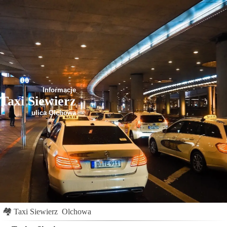
Informacje
Taxi Siewierz
ulica Olchowa
🏘
Taxi Siewierz
Olchowa