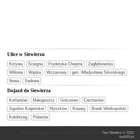
Ulice w Siewierzu
Krzywa
Ściegna
Fryderyka Chopina
Zagłębiowska
Willowa
Wąska
Wczasowa
gen. Władysława Sikorskiego
Nowa
Sadowa
Dojazd do Siewierza
Korfantów
Małogoszcz
Golczewo
Ciechanów
Sępólno Krajeńskie
Myszków
Kowary
Borek Wielkopolski
Kołobrzeg
Polanów
Olchowa Siewierz cena taxi do Ruda Śląska
Taxi Siewierz © 2020
taxi919.pl