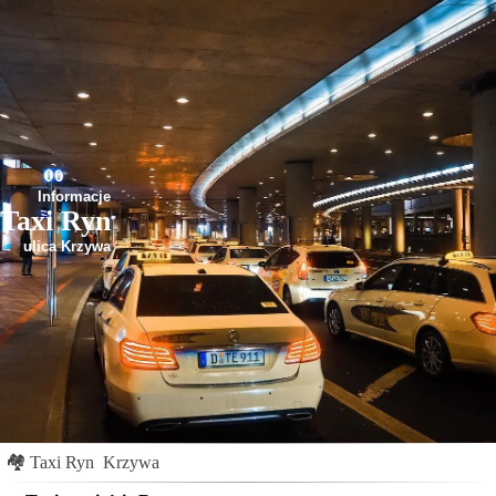
Informacje
Taxi Ryn
ulica Krzywa
🏘
Taxi Ryn
Krzywa