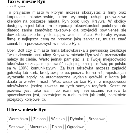
Taxi w mieście Ryn
ulica Krzywa
To przyjazne miasto w którym możesz skorzystać z firmy oraz
korporacje taksówkarskie, które wykonują usługi przewozowe
klientów na obszarze miasta Ryn obok ulicy Krzywa. W okolicy
dostępnych jest kilka firm i korporacji taksówkarskich podobnych do
dlatego zanim zamówisz taksówkę dla przyjaciół powinieneś się
dowiedzieć jakie firmy działają w twoim mieście. Po to aby wybrać
firmę z najlepszą ceną za przewóz jaką zapłacisz, musisz znać
cennik firm przewozowych w mieście Ryn.
Uber, Bolt czy z miasta firma taksówkarska z pewnością zrealizuje
Twoje zlecenie obok ulicy Krzywa w mieście Ryn wybór przewoźnika
należy do ciebie. Warto jednak pamiętać iż z Twojej miejscowości
taksówkarze znają miejscowość najlepiej, znają i mówią po polsku
są w 100% komunikatywni. Za kurs taksówką możesz zapłacić
gotówką lub kartą kredytową to bezpieczna forma niż, rejestracja i
wyrażanie zgody na automatyczne wydanie gotówki z konta jak
działa to w w/w firmach. Wiec wiesz że
taxi Ryn
i z miejscowości
taksówkarze jeżdżą zawsze na tych samych taryfach. Koszt za
przewóz jest taka sam lub różni się nieznacznie, różnica ta
spowodowana jest, przestojem w ruch takich jak korki, zamknięte
przejazdy kolejowe itp.
Ulice w mieście Ryn
Warmińska
Zielona
Wiejska
Rybaka
Brzozowa
Sosnowa
Mazurska
Polna
Ogrodowa