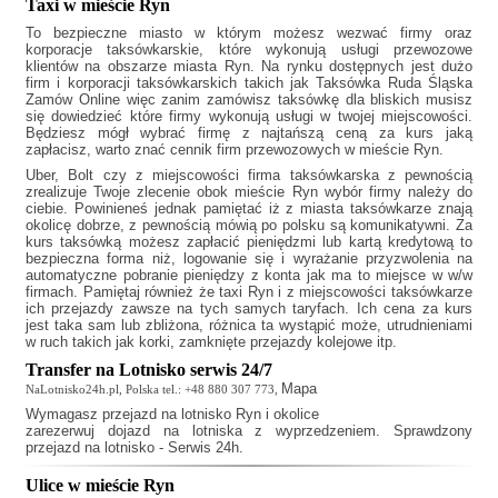
Taxi w mieście Ryn
To bezpieczne miasto w którym możesz wezwać firmy oraz
korporacje taksówkarskie, które wykonują usługi przewozowe
klientów na obszarze miasta Ryn. Na rynku dostępnych jest dużo
firm i korporacji taksówkarskich takich jak
Taksówka Ruda Śląska
Zamów Online
więc zanim zamówisz taksówkę dla bliskich musisz
się dowiedzieć które firmy wykonują usługi w twojej miejscowości.
Będziesz mógł wybrać firmę z najtańszą ceną za kurs jaką
zapłacisz, warto znać cennik firm przewozowych w mieście Ryn.
Uber, Bolt czy z miejscowości firma taksówkarska z pewnością
zrealizuje Twoje zlecenie obok mieście Ryn wybór firmy należy do
ciebie. Powinieneś jednak pamiętać iż z miasta taksówkarze znają
okolicę dobrze, z pewnością mówią po polsku są komunikatywni. Za
kurs taksówką możesz zapłacić pieniędzmi lub kartą kredytową to
bezpieczna forma niż, logowanie się i wyrażanie przyzwolenia na
automatyczne pobranie pieniędzy z konta jak ma to miejsce w w/w
firmach. Pamiętaj również że
taxi Ryn
i z miejscowości taksówkarze
ich przejazdy zawsze na tych samych taryfach. Ich cena za kurs
jest taka sam lub zbliżona, różnica ta wystąpić może, utrudnieniami
w ruch takich jak korki, zamknięte przejazdy kolejowe itp.
Transfer na Lotnisko serwis 24/7
Mapa
NaLotnisko24h.pl, Polska tel.: +48 880 307 773,
Wymagasz
przejazd na lotnisko Ryn
i okolice
zarezerwuj dojazd na lotniska z wyprzedzeniem. Sprawdzony
przejazd na lotnisko - Serwis 24h.
Ulice w mieście Ryn