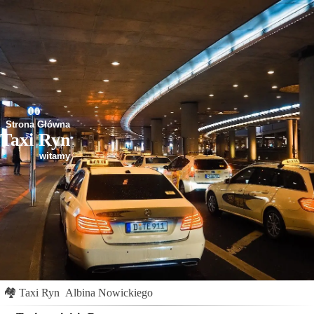
Strona Główna
Taxi Ryn
witamy
🏘
Taxi Ryn
Albina Nowickiego