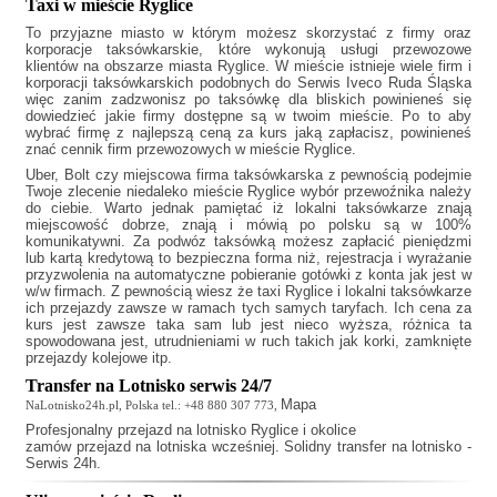
Taxi w mieście Ryglice
To przyjazne miasto w którym możesz skorzystać z firmy oraz
korporacje taksówkarskie, które wykonują usługi przewozowe
klientów na obszarze miasta Ryglice. W mieście istnieje wiele firm i
korporacji taksówkarskich podobnych do
Serwis Iveco Ruda Śląska
więc zanim zadzwonisz po taksówkę dla bliskich powinieneś się
dowiedzieć jakie firmy dostępne są w twoim mieście. Po to aby
wybrać firmę z najlepszą ceną za kurs jaką zapłacisz, powinieneś
znać cennik firm przewozowych w mieście Ryglice.
Uber, Bolt czy miejscowa firma taksówkarska z pewnością podejmie
Twoje zlecenie niedaleko mieście Ryglice wybór przewoźnika należy
do ciebie. Warto jednak pamiętać iż lokalni taksówkarze znają
miejscowość dobrze, znają i mówią po polsku są w 100%
komunikatywni. Za podwóz taksówką możesz zapłacić pieniędzmi
lub kartą kredytową to bezpieczna forma niż, rejestracja i wyrażanie
przyzwolenia na automatyczne pobieranie gotówki z konta jak jest w
w/w firmach. Z pewnością wiesz że
taxi Ryglice
i lokalni taksówkarze
ich przejazdy zawsze w ramach tych samych taryfach. Ich cena za
kurs jest zawsze taka sam lub jest nieco wyższa, różnica ta
spowodowana jest, utrudnieniami w ruch takich jak korki, zamknięte
przejazdy kolejowe itp.
Transfer na Lotnisko serwis 24/7
Mapa
NaLotnisko24h.pl, Polska tel.: +48 880 307 773,
Profesjonalny
przejazd na lotnisko Ryglice
i okolice
zamów przejazd na lotniska wcześniej. Solidny transfer na lotnisko -
Serwis 24h.