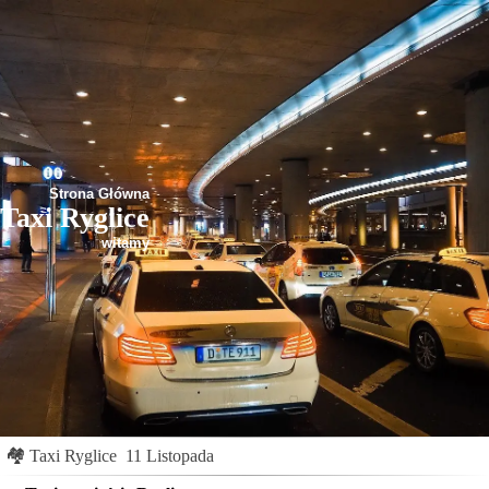
Strona Główna
Taxi Ryglice
witamy
🏘
Taxi Ryglice
11 Listopada