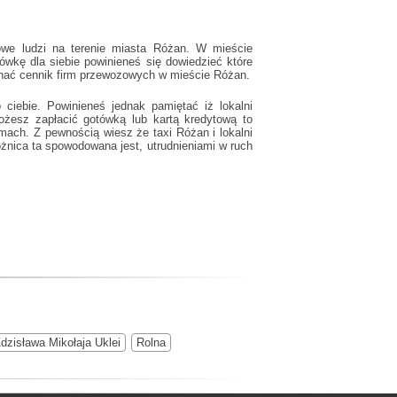
owe ludzi na terenie miasta Różan. W mieście
wkę dla siebie powinieneś się dowiedzieć które
 znać cennik firm przewozowych w mieście Różan.
iebie. Powinieneś jednak pamiętać iż lokalni
żesz zapłacić gotówką lub kartą kredytową to
firmach. Z pewnością wiesz że
taxi Różan
i lokalni
żnica ta spowodowana jest, utrudnieniami w ruch
Zdzisława Mikołaja Uklei
Rolna