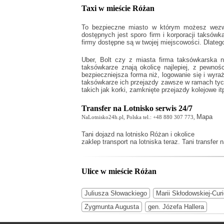
Taxi w mieście Różan
To bezpieczne miasto w którym możesz wezwać
dostępnych jest sporo firm i korporacji taksówk
firmy dostępne są w twojej miejscowości. Dlateg
Uber, Bolt czy z miasta firma taksówkarska 
taksówkarze znają okolicę najlepiej, z pewn
bezpieczniejsza forma niż, logowanie się i wyr
taksówkarze ich przejazdy zawsze w ramach tych
takich jak korki, zamknięte przejazdy kolejowe it
Transfer na Lotnisko serwis 24/7
Mapa
NaLotnisko24h.pl, Polska tel.: +48 880 307 773,
Tani
dojazd na lotnisko Różan
i okolice
zaklep transport na lotniska teraz. Tani transfer 
Ulice w mieście Różan
Juliusza Słowackiego
Marii Skłodowskiej-Cur
Zygmunta Augusta
gen. Józefa Hallera