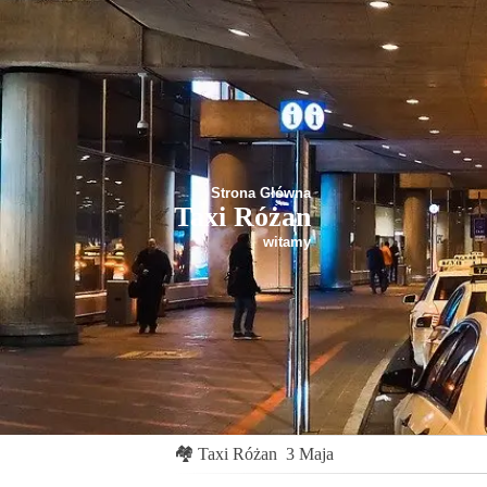
Strona Główna
Taxi Różan
witamy
🏘
Taxi Różan
3 Maja