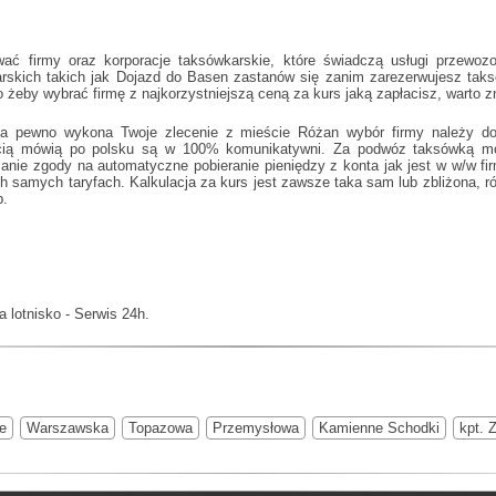
 firmy oraz korporacje taksówkarskie, które świadczą usługi przewoz
arskich takich jak
Dojazd do Basen
zastanów się zanim zarezerwujesz taksó
o żeby wybrać firmę z najkorzystniejszą ceną za kurs jaką zapłacisz, warto
na pewno wykona Twoje zlecenie z mieście Różan wybór firmy należy do c
ością mówią po polsku są w 100% komunikatywni. Za podwóz taksówką mo
ażanie zgody na automatyczne pobieranie pieniędzy z konta jak jest w w/w 
 samych taryfach. Kalkulacja za kurs jest zawsze taka sam lub zbliżona, ró
p.
na lotnisko - Serwis 24h.
ie
Warszawska
Topazowa
Przemysłowa
Kamienne Schodki
kpt. 