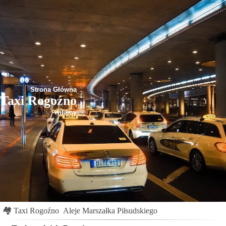
Strona Główna
Taxi Rogoźno
witamy
🏘
Taxi Rogoźno
Aleje Marszałka Piłsudskiego