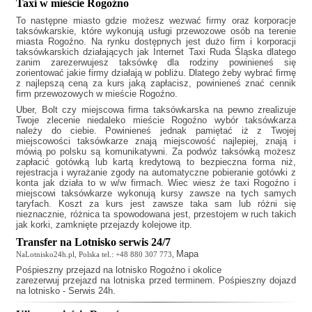
Taxi w mieście Rogoźno
To następne miasto gdzie możesz wezwać firmy oraz korporacje
taksówkarskie, które wykonują usługi przewozowe osób na terenie
miasta Rogoźno. Na rynku dostępnych jest dużo firm i korporacji
taksówkarskich działających jak
Internet Taxi Ruda Śląska
dlatego
zanim zarezerwujesz taksówkę dla rodziny powinieneś się
zorientować jakie firmy działają w pobliżu. Dlatego żeby wybrać firmę
z najlepszą ceną za kurs jaką zapłacisz, powinieneś znać cennik
firm przewozowych w mieście Rogoźno.
Uber, Bolt czy miejscowa firma taksówkarska na pewno zrealizuje
Twoje zlecenie niedaleko mieście Rogoźno wybór taksówkarza
należy do ciebie. Powinieneś jednak pamiętać iż z Twojej
miejscowości taksówkarze znają miejscowość najlepiej, znają i
mówią po polsku są komunikatywni. Za podwóz taksówką możesz
zapłacić gotówką lub kartą kredytową to bezpieczna forma niż,
rejestracja i wyrażanie zgody na automatyczne pobieranie gotówki z
konta jak działa to w w/w firmach. Wiec wiesz że
taxi Rogoźno
i
miejscowi taksówkarze wykonują kursy zawsze na tych samych
taryfach. Koszt za kurs jest zawsze taka sam lub różni się
nieznacznie, różnica ta spowodowana jest, przestojem w ruch takich
jak korki, zamknięte przejazdy kolejowe itp.
Transfer na Lotnisko serwis 24/7
Mapa
NaLotnisko24h.pl, Polska tel.: +48 880 307 773,
Pośpieszny
przejazd na lotnisko Rogoźno
i okolice
zarezerwuj przejazd na lotniska przed terminem. Pośpieszny dojazd
na lotnisko - Serwis 24h.