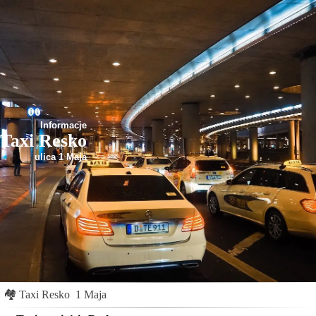
Informacje
Taxi Resko
ulica 1 Maja
🏘
Taxi Resko
1 Maja