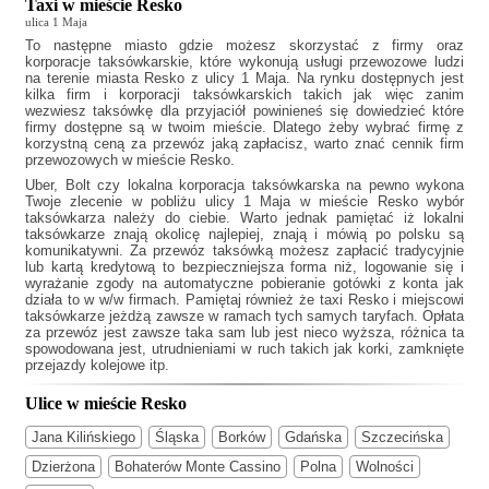
Taxi w mieście Resko
ulica 1 Maja
To następne miasto gdzie możesz skorzystać z firmy oraz
korporacje taksówkarskie, które wykonują usługi przewozowe ludzi
na terenie miasta Resko z ulicy 1 Maja. Na rynku dostępnych jest
kilka firm i korporacji taksówkarskich takich jak
więc zanim
wezwiesz taksówkę dla przyjaciół powinieneś się dowiedzieć które
firmy dostępne są w twoim mieście. Dlatego żeby wybrać firmę z
korzystną ceną za przewóz jaką zapłacisz, warto znać cennik firm
przewozowych w mieście Resko.
Uber, Bolt czy lokalna korporacja taksówkarska na pewno wykona
Twoje zlecenie w pobliżu ulicy 1 Maja w mieście Resko wybór
taksówkarza należy do ciebie. Warto jednak pamiętać iż lokalni
taksówkarze znają okolicę najlepiej, znają i mówią po polsku są
komunikatywni. Za przewóz taksówką możesz zapłacić tradycyjnie
lub kartą kredytową to bezpieczniejsza forma niż, logowanie się i
wyrażanie zgody na automatyczne pobieranie gotówki z konta jak
działa to w w/w firmach. Pamiętaj również że
taxi Resko
i miejscowi
taksówkarze jeżdżą zawsze w ramach tych samych taryfach. Opłata
za przewóz jest zawsze taka sam lub jest nieco wyższa, różnica ta
spowodowana jest, utrudnieniami w ruch takich jak korki, zamknięte
przejazdy kolejowe itp.
Ulice w mieście Resko
Jana Kilińskiego
Śląska
Borków
Gdańska
Szczecińska
Dzierżona
Bohaterów Monte Cassino
Polna
Wolności