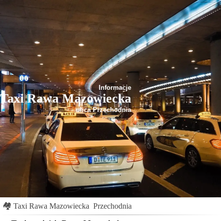
Informacje
Taxi Rawa Mazowiecka
ulica Przechodnia
🏘
Taxi Rawa Mazowiecka
Przechodnia