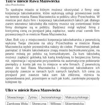
Taxi w mieście Rawa Mazowiecka
ulica Przechodnia
To spokojne miasto w którym możesz skorzystać z firmy oraz
korporacje taksówkarskie, które wykonują usługi przewozowe osób
na terenie miasta Rawa Mazowiecka w pobliżu ulicy Przechodnia. W
mieście jest dużo firm i korporacji taksówkarskich takich jak
dlatego
zanim wezwiesz taksówkę dla rodziny musisz się zorientować które
firmy dostępne są w pobliżu. Będziesz mógł wybrać firmę z
korzystną ceną za przejazd jaką zapłacisz, warto znać cennik firm
przewozowych w mieście Rawa Mazowiecka.
Uber, Bolt czy z miejscowości korporacja taksówkarska z pewnością
wykona Twoje zlecenie na ulicy Przechodnia w mieście Rawa
Mazowiecka wybór przewoźnika należy do ciebie. Powinieneś jednak
pamiętać iż lokalni taksówkarze znają miasto bezkonkurencyjnie, na
pewno mówią po polsku są komunikatywni. Za kurs taksówką
możesz zapłacić gotówką lub kartą kredytową to bezpieczna forma
niż, rejestracja i wyrażanie przyzwolenia na automatyczne pobieranie
pieniędzy z konta jak ma to miejsce w w/w firmach. Z pewnością
wiesz że
taxi Rawa Mazowiecka
i miejscowi taksówkarze ich
przejazdy zawsze w ramach tych samych taryfach. Ich cena za
przejazd jest zawsze taka sam lub zbliżona, różnica ta
spowodowana jest, przestojem w ruch jak korki, zamknięte przejazdy
kolejowe itp.
Ulice w mieście Rawa Mazowiecka
Słowackiego
Żytnia
Jeziorańskiego
Makuszyńskiego
Zamkowa Wola
Słoneczna
Willowa
Skierniewicka