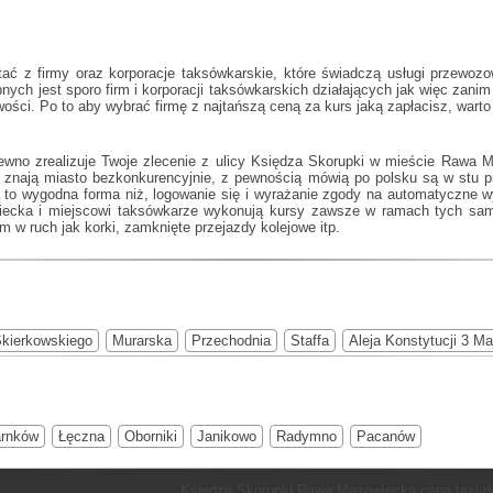
ać z firmy oraz korporacje taksówkarskie, które świadczą usługi przewoz
nych jest sporo firm i korporacji taksówkarskich działających jak
więc zanim
cowości. Po to aby wybrać firmę z najtańszą ceną za kurs jaką zapłacisz, wa
pewno zrealizuje Twoje zlecenie z ulicy Księdza Skorupki w mieście Rawa 
 znają miasto bezkonkurencyjnie, z pewnością mówią po polsku są w stu 
ą to wygodna forma niż, logowanie się i wyrażanie zgody na automatyczne w
iecka
i miejscowi taksówkarze wykonują kursy zawsze w ramach tych samy
m w ruch jak korki, zamknięte przejazdy kolejowe itp.
kierkowskiego
Murarska
Przechodnia
Staffa
Aleja Konstytucji 3 Ma
rnków
Łęczna
Oborniki
Janikowo
Radymno
Pacanów
Księdza Skorupki Rawa Mazowiecka cena taxi d