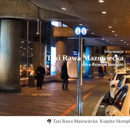
Informacje
Taxi Rawa Mazowiecka
ulica Księdza Skorupki
🏘
Taxi Rawa Mazowiecka
Księdza Skorup