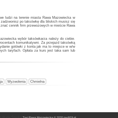
owe ludzi na terenie miasta Rawa Mazowiecka w
 zadzwonisz po taksówkę dla bliskich musisz się
rto znać cennik firm przewozowych w mieście Rawa
Mazowiecka wybór taksówkarza należy do ciebie.
procentach komunikatywni. Za przejazd taksówką
ydanie gotówki z konta jak ma to miejsce w w/w
ch taryfach. Opłata za kurs jest taka sam lub
ja
Wyzwolenia
Chmielna
o Ruda Śląska
Taxi Rawa Mazowiecka © 2020 taxi919.pl