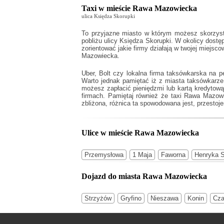
Taxi w mieście Rawa Mazowiecka
ulica Księdza Skorupki
To przyjazne miasto w którym możesz skorzyst
pobliżu ulicy Księdza Skorupki. W okolicy dostęp
zorientować jakie firmy działają w twojej miejs
Mazowiecka.
Uber, Bolt czy lokalna firma taksówkarska na 
Warto jednak pamiętać iż z miasta taksówkarze
możesz zapłacić pieniędzmi lub kartą kredytow
firmach. Pamiętaj również że
taxi Rawa Mazow
zbliżona, różnica ta spowodowana jest, przestoje
Ulice w mieście Rawa Mazowiecka
Przemysłowa
1 Maja
Faworna
Henryka S
Dojazd do miasta Rawa Mazowiecka
Strzyżów
Gryfino
Nieszawa
Konin
Cza