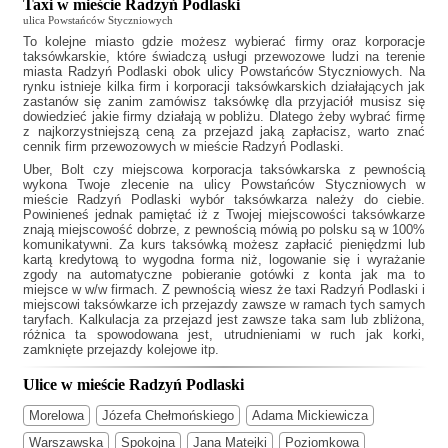
Taxi w mieście Radzyń Podlaski
ulica Powstańców Styczniowych
To kolejne miasto gdzie możesz wybierać firmy oraz korporacje
taksówkarskie, które świadczą usługi przewozowe ludzi na terenie
miasta Radzyń Podlaski obok ulicy Powstańców Styczniowych. Na
rynku istnieje kilka firm i korporacji taksówkarskich działających jak
zastanów się zanim zamówisz taksówkę dla przyjaciół musisz się
dowiedzieć jakie firmy działają w pobliżu. Dlatego żeby wybrać firmę
z najkorzystniejszą ceną za przejazd jaką zapłacisz, warto znać
cennik firm przewozowych w mieście Radzyń Podlaski.
Uber, Bolt czy miejscowa korporacja taksówkarska z pewnością
wykona Twoje zlecenie na ulicy Powstańców Styczniowych w
mieście Radzyń Podlaski wybór taksówkarza należy do ciebie.
Powinieneś jednak pamiętać iż z Twojej miejscowości taksówkarze
znają miejscowość dobrze, z pewnością mówią po polsku są w 100%
komunikatywni. Za kurs taksówką możesz zapłacić pieniędzmi lub
kartą kredytową to wygodna forma niż, logowanie się i wyrażanie
zgody na automatyczne pobieranie gotówki z konta jak ma to
miejsce w w/w firmach. Z pewnością wiesz że
taxi Radzyń Podlaski
i
miejscowi taksówkarze ich przejazdy zawsze w ramach tych samych
taryfach. Kalkulacja za przejazd jest zawsze taka sam lub zbliżona,
różnica ta spowodowana jest, utrudnieniami w ruch jak korki,
zamknięte przejazdy kolejowe itp.
Ulice w mieście Radzyń Podlaski
Morelowa
Józefa Chełmońskiego
Adama Mickiewicza
Warszawska
Spokojna
Jana Matejki
Poziomkowa