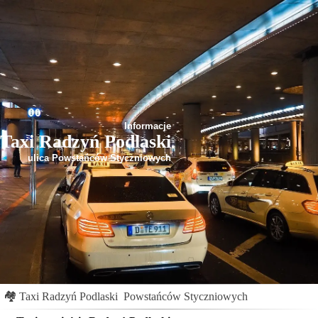
Informacje
Taxi Radzyń Podlaski
ulica Powstańców Styczniowych
🏘
Taxi Radzyń Podlaski
Powstańców Styczniowych