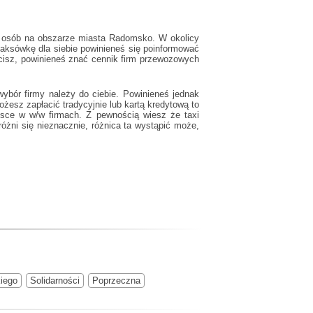
e osób na obszarze miasta Radomsko. W okolicy
aksówkę dla siebie powinieneś się poinformować
acisz, powinieneś znać cennik firm przewozowych
ybór firmy należy do ciebie. Powinieneś jednak
żesz zapłacić tradycyjnie lub kartą kredytową to
iejsce w w/w firmach. Z pewnością wiesz że
taxi
óżni się nieznacznie, różnica ta wystąpić może,
iego
Solidarności
Poprzeczna