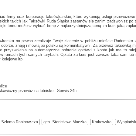
ć firmy oraz korporacje taksówkarskie, które wykonują usługi przewozow
rskich takich jak
Taksówki Ruda Śląska
zastanów się zanim zadzwonisz po t
zięki temu możesz wybrać firmę z najkorzystniejszą ceną za kurs jaką zapł
ówkarska na pewno zrealizuje Twoje zlecenie w pobliżu mieście Radomsko w
 dobrze, znają i mówią po polsku są komunikatywni. Za przewóz taksówką mo
nie przyzwolenia na automatyczne pobranie gotówki z konta jak ma to m
w ramach tych samych taryfach. Opłata za kurs jest zawsze taka sam lub r
 kolejowe itp.
lice
yskawiczny przewóz na lotnisko - Serwis 24h.
 Szlomo Rabinowicza
gen. Stanisława Maczka
Krakowska
Wyspiańsk