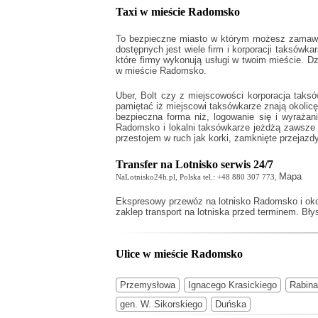
Taxi w mieście Radomsko
To bezpieczne miasto w którym możesz zamawia
dostępnych jest wiele firm i korporacji taksówka
które firmy wykonują usługi w twoim mieście. D
w mieście Radomsko.
Uber, Bolt czy z miejscowości korporacja taks
pamiętać iż miejscowi taksówkarze znają okolicę
bezpieczna forma niż, logowanie się i wyraża
Radomsko
i lokalni taksówkarze jeżdżą zawsze 
przestojem w ruch jak korki, zamknięte przejazdy
Transfer na Lotnisko serwis 24/7
Mapa
NaLotnisko24h.pl, Polska tel.: +48 880 307 773,
Ekspresowy
przewóz na lotnisko Radomsko
i oko
zaklep transport na lotniska przed terminem. Bł
Ulice w mieście Radomsko
Przemysłowa
Ignacego Krasickiego
Rabina
gen. W. Sikorskiego
Duńska