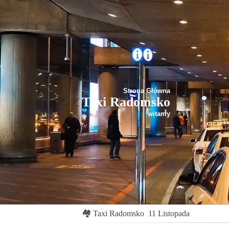
Strona Główna
Taxi Radomsko
witamy
🏘
Taxi Radomsko
11 Listopada