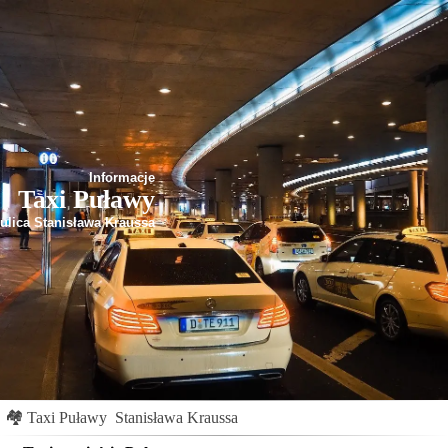
Informacje
Taxi Puławy
ulica Stanisława Kraussa
🏘
Taxi Puławy
Stanisława Kraussa