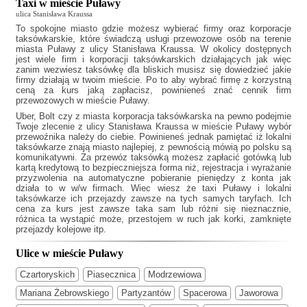
Taxi w mieście Puławy
ulica Stanisława Kraussa
To spokojne miasto gdzie możesz wybierać firmy oraz korporacje
taksówkarskie, które świadczą usługi przewozowe osób na terenie
miasta Puławy z ulicy Stanisława Kraussa. W okolicy dostępnych
jest wiele firm i korporacji taksówkarskich działających jak
więc
zanim wezwiesz taksówkę dla bliskich musisz się dowiedzieć jakie
firmy działają w twoim mieście. Po to aby wybrać firmę z korzystną
ceną za kurs jaką zapłacisz, powinieneś znać cennik firm
przewozowych w mieście Puławy.
Uber, Bolt czy z miasta korporacja taksówkarska na pewno podejmie
Twoje zlecenie z ulicy Stanisława Kraussa w mieście Puławy wybór
przewoźnika należy do ciebie. Powinieneś jednak pamiętać iż lokalni
taksówkarze znają miasto najlepiej, z pewnością mówią po polsku są
komunikatywni. Za przewóz taksówką możesz zapłacić gotówką lub
kartą kredytową to bezpieczniejsza forma niż, rejestracja i wyrażanie
przyzwolenia na automatyczne pobieranie pieniędzy z konta jak
działa to w w/w firmach. Wiec wiesz że
taxi Puławy
i lokalni
taksówkarze ich przejazdy zawsze na tych samych taryfach. Ich
cena za kurs jest zawsze taka sam lub różni się nieznacznie,
różnica ta wystąpić może, przestojem w ruch jak korki, zamknięte
przejazdy kolejowe itp.
Ulice w mieście Puławy
Czartoryskich
Piasecznica
Modrzewiowa
Mariana Żebrowskiego
Partyzantów
Spacerowa
Jaworowa