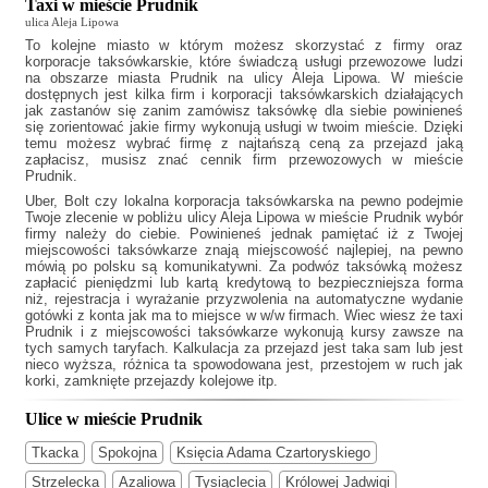
Taxi w mieście Prudnik
ulica Aleja Lipowa
To kolejne miasto w którym możesz skorzystać z firmy oraz
korporacje taksówkarskie, które świadczą usługi przewozowe ludzi
na obszarze miasta Prudnik na ulicy Aleja Lipowa. W mieście
dostępnych jest kilka firm i korporacji taksówkarskich działających
jak
zastanów się zanim zamówisz taksówkę dla siebie powinieneś
się zorientować jakie firmy wykonują usługi w twoim mieście. Dzięki
temu możesz wybrać firmę z najtańszą ceną za przejazd jaką
zapłacisz, musisz znać cennik firm przewozowych w mieście
Prudnik.
Uber, Bolt czy lokalna korporacja taksówkarska na pewno podejmie
Twoje zlecenie w pobliżu ulicy Aleja Lipowa w mieście Prudnik wybór
firmy należy do ciebie. Powinieneś jednak pamiętać iż z Twojej
miejscowości taksówkarze znają miejscowość najlepiej, na pewno
mówią po polsku są komunikatywni. Za podwóz taksówką możesz
zapłacić pieniędzmi lub kartą kredytową to bezpieczniejsza forma
niż, rejestracja i wyrażanie przyzwolenia na automatyczne wydanie
gotówki z konta jak ma to miejsce w w/w firmach. Wiec wiesz że
taxi
Prudnik
i z miejscowości taksówkarze wykonują kursy zawsze na
tych samych taryfach. Kalkulacja za przejazd jest taka sam lub jest
nieco wyższa, różnica ta spowodowana jest, przestojem w ruch jak
korki, zamknięte przejazdy kolejowe itp.
Ulice w mieście Prudnik
Tkacka
Spokojna
Księcia Adama Czartoryskiego
Strzelecka
Azaliowa
Tysiąclecia
Królowej Jadwigi