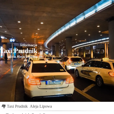
Informacje
Taxi Prudnik
ulica Aleja Lipowa
🏘
Taxi Prudnik
Aleja Lipowa