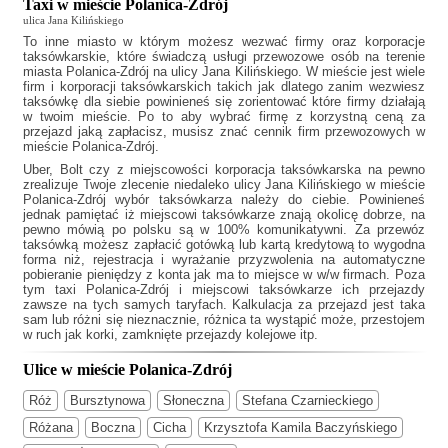
Taxi w mieście Polanica-Zdrój
ulica Jana Kilińskiego
To inne miasto w którym możesz wezwać firmy oraz korporacje
taksówkarskie, które świadczą usługi przewozowe osób na terenie
miasta Polanica-Zdrój na ulicy Jana Kilińskiego. W mieście jest wiele
firm i korporacji taksówkarskich takich jak
dlatego zanim wezwiesz
taksówkę dla siebie powinieneś się zorientować które firmy działają
w twoim mieście. Po to aby wybrać firmę z korzystną ceną za
przejazd jaką zapłacisz, musisz znać cennik firm przewozowych w
mieście Polanica-Zdrój.
Uber, Bolt czy z miejscowości korporacja taksówkarska na pewno
zrealizuje Twoje zlecenie niedaleko ulicy Jana Kilińskiego w mieście
Polanica-Zdrój wybór taksówkarza należy do ciebie. Powinieneś
jednak pamiętać iż miejscowi taksówkarze znają okolicę dobrze, na
pewno mówią po polsku są w 100% komunikatywni. Za przewóz
taksówką możesz zapłacić gotówką lub kartą kredytową to wygodna
forma niż, rejestracja i wyrażanie przyzwolenia na automatyczne
pobieranie pieniędzy z konta jak ma to miejsce w w/w firmach. Poza
tym
taxi Polanica-Zdrój
i miejscowi taksówkarze ich przejazdy
zawsze na tych samych taryfach. Kalkulacja za przejazd jest taka
sam lub różni się nieznacznie, różnica ta wystąpić może, przestojem
w ruch jak korki, zamknięte przejazdy kolejowe itp.
Ulice w mieście Polanica-Zdrój
Róż
Bursztynowa
Słoneczna
Stefana Czarnieckiego
Różana
Boczna
Cicha
Krzysztofa Kamila Baczyńskiego