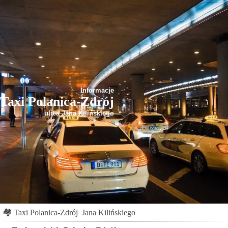
Informacje
Taxi Polanica-Zdrój
ulica Jana Kilińskiego
🏘
Taxi Polanica-Zdrój
Jana Kilińskiego